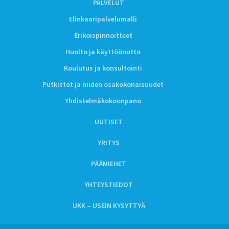
PALVELUT
Elinkaaripalvelumalli
Erikoispinnoitteet
Huolto ja käyttöönotto
Koulutus ja konsultointi
Putkistot ja niiden osakokonaisuudet
Yhdistelmäkokoonpano
UUTISET
YRITYS
PÄÄMIEHET
YHTEYSTIEDOT
UKK – USEIN KYSYTTYÄ