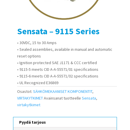
Sensata – 9115 Series
• 30VDC, 15 to 30 Amps
• Sealed assemblies, available in manual and automatic
reset options
• Ignition protected SAE J1171 & CCC certified
• 9115-5 meets CID A-A-55571/01 specifications
• 9115-6 meets CID A-A-55571/02 specifications
• UL Recognized E36869
Osastot:
SÄHKÖMEKAANISET KOMPONENTIT
,
VIRTAKYTKIMET
Avainsanat tuotteelle
Sensata
,
virtakytkimet
Pyydä tarjous