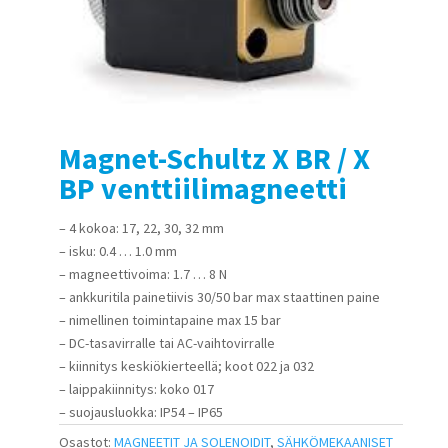
Magnet-Schultz X BR / X
BP venttiilimagneetti
– 4 kokoa: 17, 22, 30, 32 mm
– isku: 0.4 … 1.0 mm
– magneettivoima: 1.7 … 8 N
– ankkuritila painetiivis 30/50 bar max staattinen paine
– nimellinen toimintapaine max 15 bar
– DC-tasavirralle tai AC-vaihtovirralle
– kiinnitys keskiökierteellä; koot 022 ja 032
– laippakiinnitys: koko 017
– suojausluokka: IP54 – IP65
Osastot:
MAGNEETIT JA SOLENOIDIT
,
SÄHKÖMEKAANISET