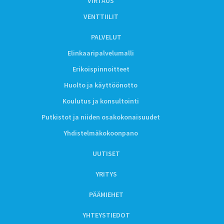
VIRTAUS
VENTTIILIT
PALVELUT
Elinkaaripalvelumalli
Erikoispinnoitteet
Huolto ja käyttöönotto
Koulutus ja konsultointi
Putkistot ja niiden osakokonaisuudet
Yhdistelmäkokoonpano
UUTISET
YRITYS
PÄÄMIEHET
YHTEYSTIEDOT