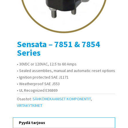
Sensata – 7851 & 7854
Series
• 30VDC or 120VAC, 12.5 to 60 Amps
• Sealed assemblies, manual and automatic reset options
• Ignition protected SAE J1171
• Weatherproof SAE J553
• UL Recognized E36869
Osastot:
SÄHKÖMEKAANISET KOMPONENTIT
,
VIRTAKYTKIMET
Pyydä tarjous