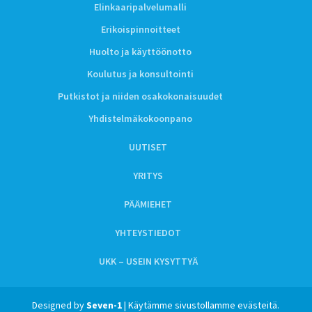
Elinkaaripalvelumalli
Erikoispinnoitteet
Huolto ja käyttöönotto
Koulutus ja konsultointi
Putkistot ja niiden osakokonaisuudet
Yhdistelmäkokoonpano
UUTISET
YRITYS
PÄÄMIEHET
YHTEYSTIEDOT
UKK – USEIN KYSYTTYÄ
Designed by
Seven-1
| Käytämme sivustollamme evästeitä.