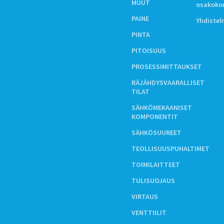
MUUT
osakoko
PAINE
Yhdiste
PINTA
PITOISUUS
PROSESSIMITTAUKSET
RÄJÄHDYSVAARALLISET
TILAT
SÄHKÖMEKAANISET
KOMPONENTIT
SÄHKÖSUUREET
TEOLLISUUSPUHALTIMET
TOIMILAITTEET
TULISUOJAUS
VIRTAUS
VENTTIILIT