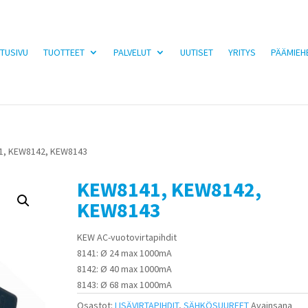
TUSIVU
TUOTTEET
PALVELUT
UUTISET
YRITYS
PÄÄMIEH
1, KEW8142, KEW8143
KEW8141, KEW8142,
KEW8143
KEW AC-vuotovirtapihdit
8141: Ø 24 max 1000mA
8142: Ø 40 max 1000mA
8143: Ø 68 max 1000mA
Osastot:
LISÄVIRTAPIHDIT
,
SÄHKÖSUUREET
Avainsana