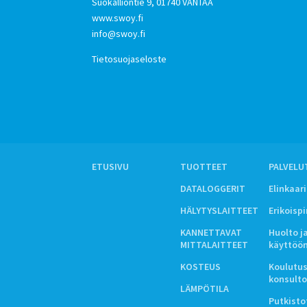
Suokalliontie 9, 01740 VANTAA
www.swoy.fi
info@swoy.fi
Tietosuojaseloste
ETUSIVU
TUOTTEET
PALVELU
DATALOGGERIT
Elinkaar
HÄLYTYSLAITTEET
Erikoisp
KANNETTAVAT
Huolto j
MITTALAITTEET
käyttöö
KOSTEUS
Koulutus
konsulto
LÄMPÖTILA
Putkistot