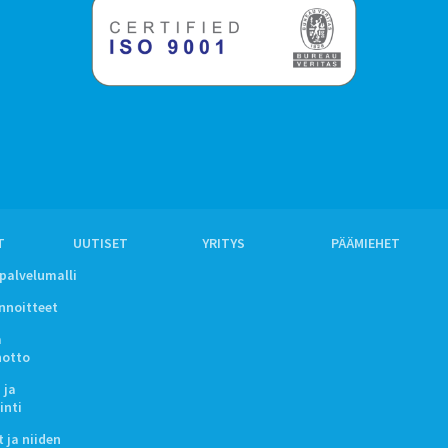
T
UUTISET
YRITYS
PÄÄMIEHET
ipalvelumalli
innoitteet
a
notto
 ja
inti
 ja niiden