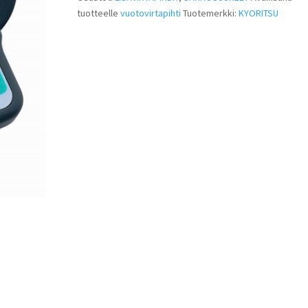
tuotteelle
vuotovirtapihti
Tuotemerkki:
KYORITSU