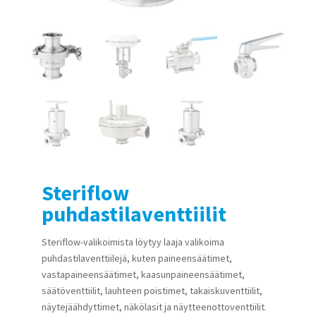
Steriflow
puhdastilaventtiilit
Steriflow-valikoimista löytyy laaja valikoima
puhdastilaventtiilejä, kuten paineensäätimet,
vastapaineensäätimet, kaasunpaineensäätimet,
säätöventtiilit, lauhteen poistimet, takaiskuventtiilit,
näytejäähdyttimet, näkölasit ja näytteenottoventtiilit.