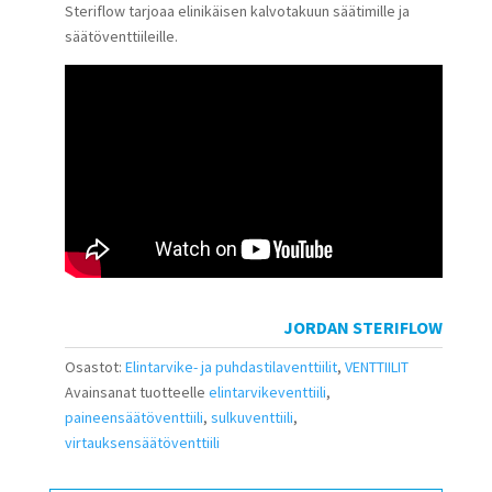
Steriflow tarjoaa elinikäisen kalvotakuun säätimille ja
säätöventtiileille.
JORDAN STERIFLOW
Osastot:
Elintarvike- ja puhdastilaventtiilit
,
VENTTIILIT
Avainsanat tuotteelle
elintarvikeventtiili
,
paineensäätöventtiili
,
sulkuventtiili
,
virtauksensäätöventtiili