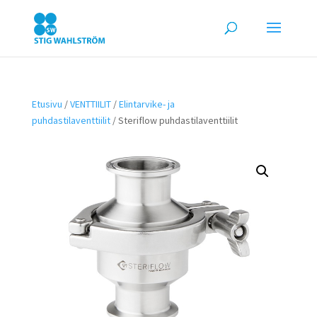
Etusivu
/
VENTTIILIT
/
Elintarvike- ja
puhdastilaventtiilit
/ Steriflow puhdastilaventtiilit