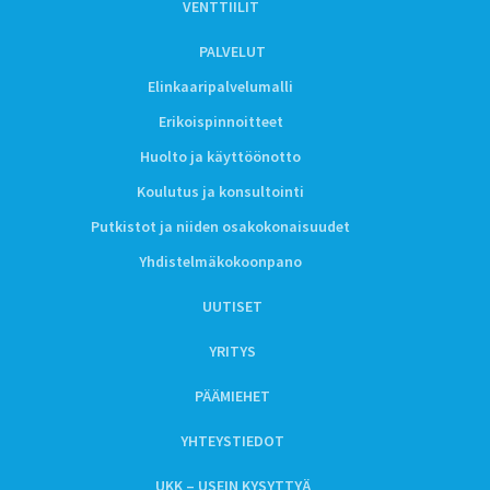
VENTTIILIT
PALVELUT
Elinkaaripalvelumalli
Erikoispinnoitteet
Huolto ja käyttöönotto
Koulutus ja konsultointi
Putkistot ja niiden osakokonaisuudet
Yhdistelmäkokoonpano
UUTISET
YRITYS
PÄÄMIEHET
YHTEYSTIEDOT
UKK – USEIN KYSYTTYÄ