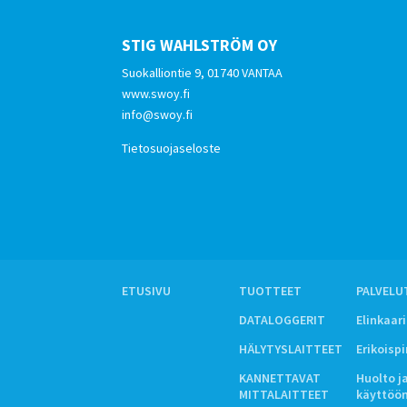
STIG WAHLSTRÖM OY
Suokalliontie 9, 01740 VANTAA
www.swoy.fi
info@swoy.fi
Tietosuojaseloste
ETUSIVU
TUOTTEET
PALVELU
DATALOGGERIT
Elinkaar
HÄLYTYSLAITTEET
Erikoisp
KANNETTAVAT
Huolto j
MITTALAITTEET
käyttöö