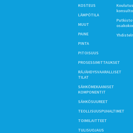
KOSTEUS
Koulutus
konsulto
LÄMPÖTILA
Putkistot
MUUT
osakoko
PAINE
Yhdiste
PINTA
PITOISUUS
PROSESSIMITTAUKSET
RÄJÄHDYSVAARALLISET
TILAT
SÄHKÖMEKAANISET
KOMPONENTIT
SÄHKÖSUUREET
TEOLLISUUSPUHALTIMET
TOIMILAITTEET
TULISUOJAUS