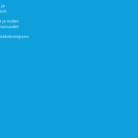
 ja
inti
 ja niiden
naisuudet
lmäkokoonpano