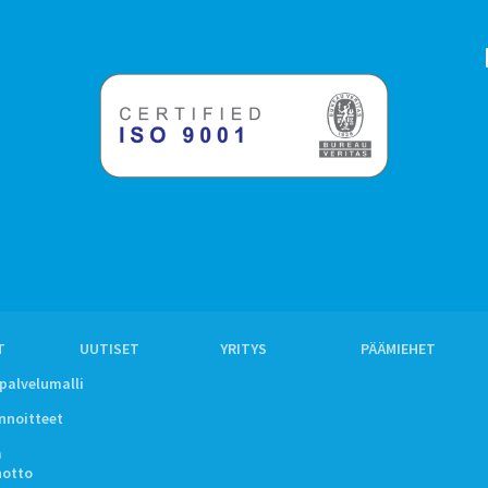
T
UUTISET
YRITYS
PÄÄMIEHET
ipalvelumalli
innoitteet
a
notto