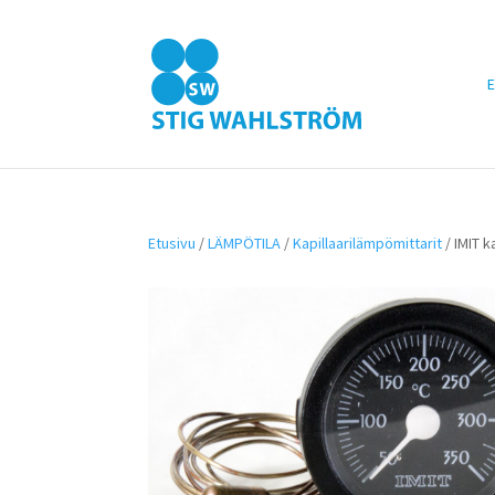
E
Etusivu
/
LÄMPÖTILA
/
Kapillaarilämpömittarit
/ IMIT k