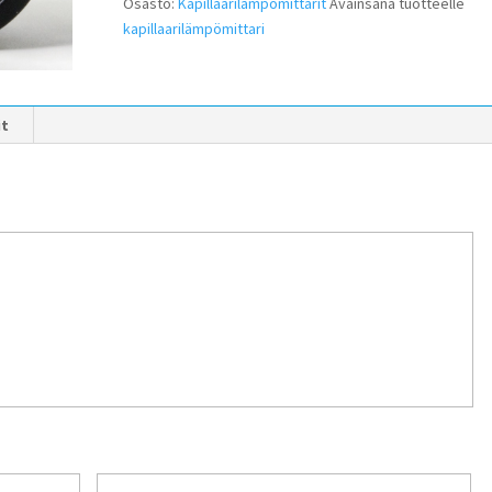
Osasto:
Kapillaarilämpömittarit
Avainsana tuotteelle
kapillaarilämpömittari
it