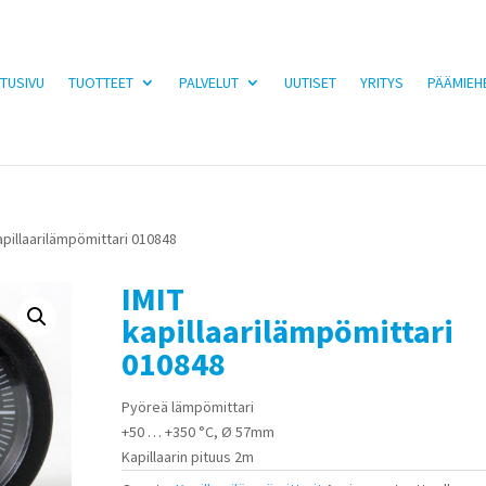
TUSIVU
TUOTTEET
PALVELUT
UUTISET
YRITYS
PÄÄMIEH
apillaarilämpömittari 010848
IMIT
kapillaarilämpömittari
010848
Pyöreä lämpömittari
+50 … +350 °C, Ø 57mm
Kapillaarin pituus 2m