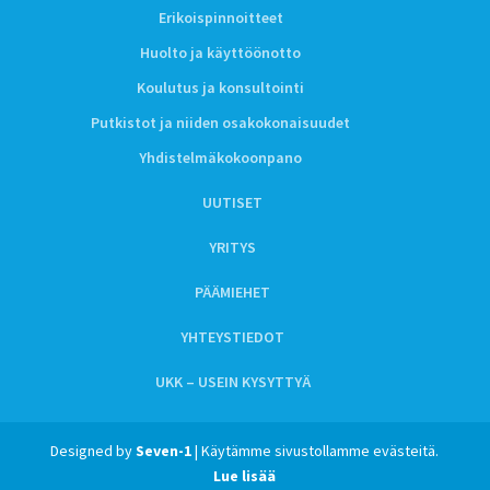
Erikoispinnoitteet
Huolto ja käyttöönotto
Koulutus ja konsultointi
Putkistot ja niiden osakokonaisuudet
Yhdistelmäkokoonpano
UUTISET
YRITYS
PÄÄMIEHET
YHTEYSTIEDOT
UKK – USEIN KYSYTTYÄ
Designed by
Seven-1
| Käytämme sivustollamme evästeitä.
Lue lisää