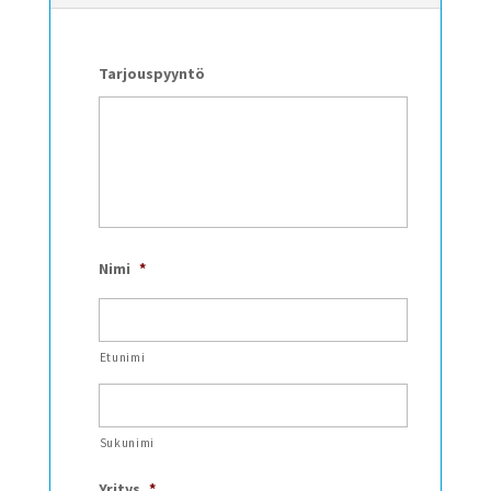
Tarjouspyyntö
Nimi
*
Etunimi
Sukunimi
Yritys
*