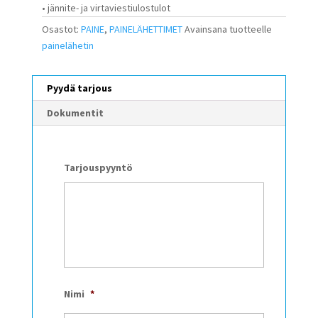
• jännite- ja virtaviestiulostulot
Osastot:
PAINE
,
PAINELÄHETTIMET
Avainsana tuotteelle
painelähetin
Pyydä tarjous
Dokumentit
Tarjouspyyntö
Nimi
*