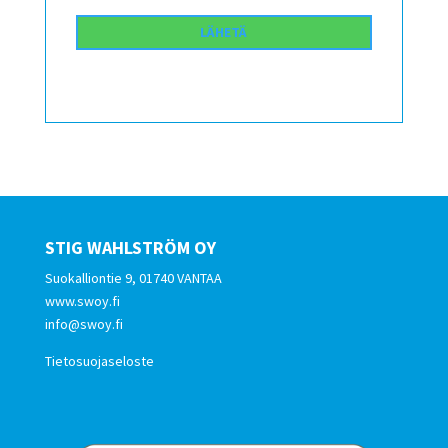
STIG WAHLSTRÖM OY
Suokalliontie 9, 01740 VANTAA
www.swoy.fi
info@swoy.fi
Tietosuojaseloste