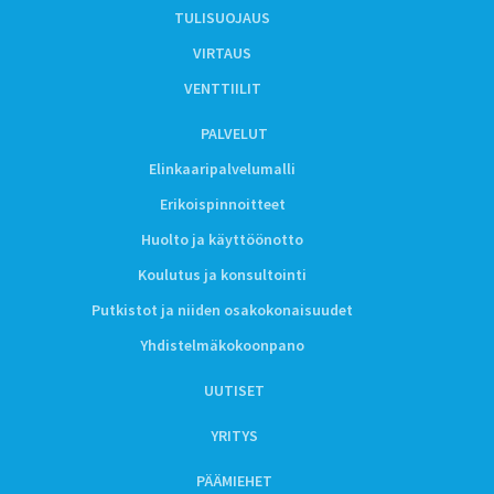
TULISUOJAUS
VIRTAUS
VENTTIILIT
PALVELUT
Elinkaaripalvelumalli
Erikoispinnoitteet
Huolto ja käyttöönotto
Koulutus ja konsultointi
Putkistot ja niiden osakokonaisuudet
Yhdistelmäkokoonpano
UUTISET
YRITYS
PÄÄMIEHET