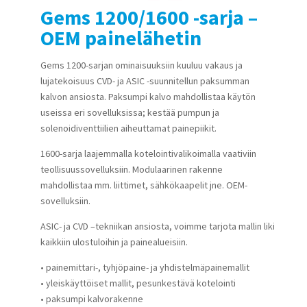
Gems 1200/1600 -sarja –
OEM painelähetin
Gems 1200-sarjan ominaisuuksiin kuuluu vakaus ja
lujatekoisuus CVD- ja ASIC -suunnitellun paksumman
kalvon ansiosta. Paksumpi kalvo mahdollistaa käytön
useissa eri sovelluksissa; kestää pumpun ja
solenoidiventtiilien aiheuttamat painepiikit.
1600-sarja laajemmalla kotelointivalikoimalla vaativiin
teollisuussovelluksiin. Modulaarinen rakenne
mahdollistaa mm. liittimet, sähkökaapelit jne. OEM-
sovelluksiin.
ASIC- ja CVD –tekniikan ansiosta, voimme tarjota mallin liki
kaikkiin ulostuloihin ja painealueisiin.
• painemittari-, tyhjöpaine- ja yhdistelmäpainemallit
• yleiskäyttöiset mallit, pesunkestävä kotelointi
• paksumpi kalvorakenne