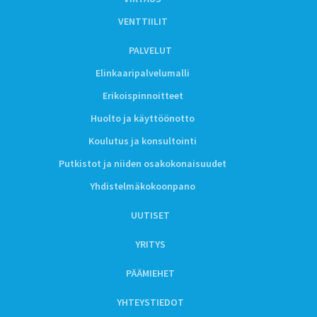
VENTTIILIT
PALVELUT
Elinkaaripalvelumalli
Erikoispinnoitteet
Huolto ja käyttöönotto
Koulutus ja konsultointi
Putkistot ja niiden osakokonaisuudet
Yhdistelmäkokoonpano
UUTISET
YRITYS
PÄÄMIEHET
YHTEYSTIEDOT