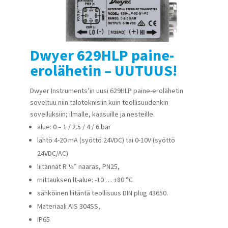
Dwyer 629HLP paine-
erolähetin – UUTUUS!
Dwyer Instruments’in uusi 629HLP paine-erolähetin
soveltuu niin taloteknisiin kuin teollisuudenkin
sovelluksiin; ilmalle, kaasuille ja nesteille.
alue: 0 – 1 / 2.5 / 4 / 6 bar
lähtö 4-20 mA (syöttö 24VDC) tai 0-10V (syöttö
24VDC/AC)
liitännät R ¼” naaras, PN25,
mittauksen lt-alue: -10 … +80 °C
sähköinen liitäntä teollisuus DIN plug 43650.
Materiaali AIS 304SS,
IP65