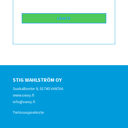
STIG WAHLSTRÖM OY
Suokalliontie 9, 01740 VANTAA
www.swoy.fi
info@swoy.fi
Tietosuojaseloste