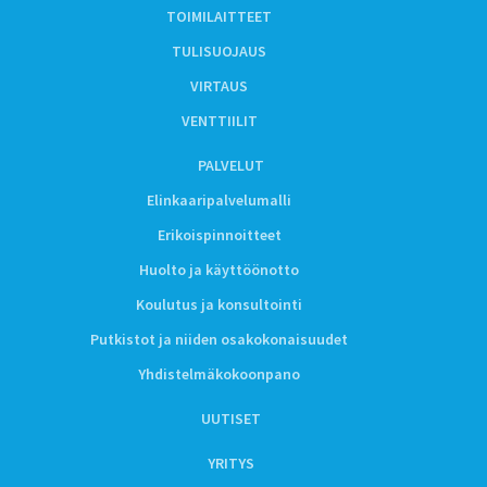
TOIMILAITTEET
TULISUOJAUS
VIRTAUS
VENTTIILIT
PALVELUT
Elinkaaripalvelumalli
Erikoispinnoitteet
Huolto ja käyttöönotto
Koulutus ja konsultointi
Putkistot ja niiden osakokonaisuudet
Yhdistelmäkokoonpano
UUTISET
YRITYS