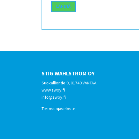
STIG WAHLSTRÖM OY
Suokalliontie 9, 01740 VANTAA
www.swoy.fi
info@swoy.fi
Tietosuojaseloste