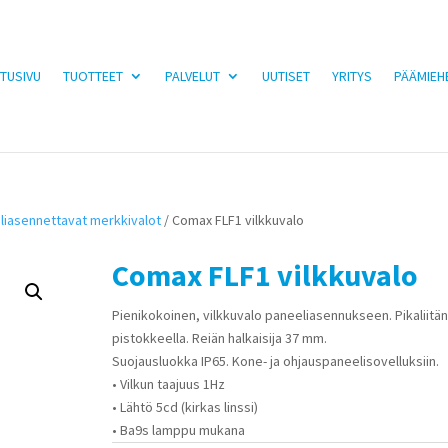
TUSIVU
TUOTTEET
PALVELUT
UUTISET
YRITYS
PÄÄMIEH
liasennettavat merkkivalot
/ Comax FLF1 vilkkuvalo
Comax FLF1 vilkkuvalo
Pienikokoinen, vilkkuvalo paneeliasennukseen. Pikaliitä
pistokkeella. Reiän halkaisija 37 mm.
Suojausluokka IP65. Kone- ja ohjauspaneelisovelluksiin.
• Vilkun taajuus 1Hz
• Lähtö 5cd (kirkas linssi)
• Ba9s lamppu mukana