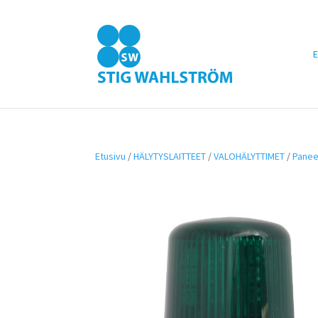
E
Etusivu
/
HÄLYTYSLAITTEET
/
VALOHÄLYTTIMET
/
Panee