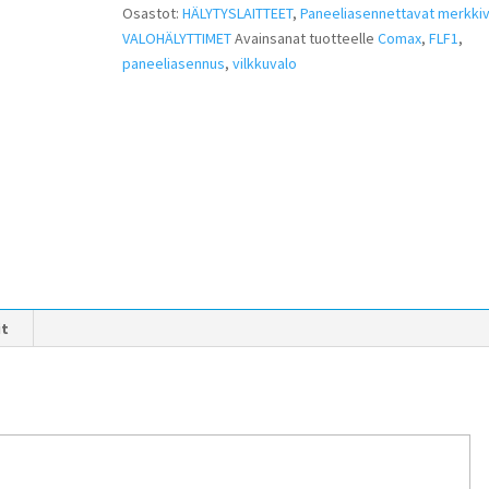
Osastot:
HÄLYTYSLAITTEET
,
Paneeliasennettavat merkkiv
VALOHÄLYTTIMET
Avainsanat tuotteelle
Comax
,
FLF1
,
paneeliasennus
,
vilkkuvalo
it