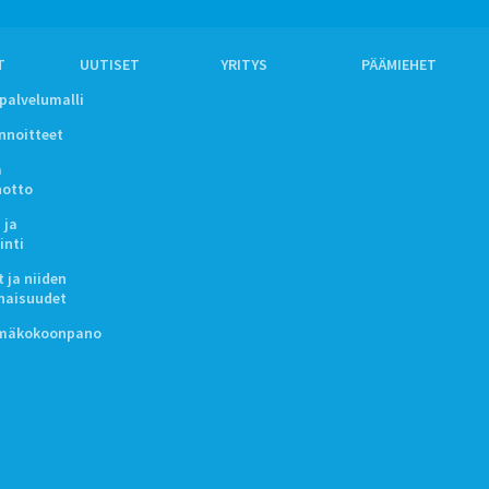
T
UUTISET
YRITYS
PÄÄMIEHET
ipalvelumalli
innoitteet
a
notto
 ja
inti
 ja niiden
naisuudet
lmäkokoonpano