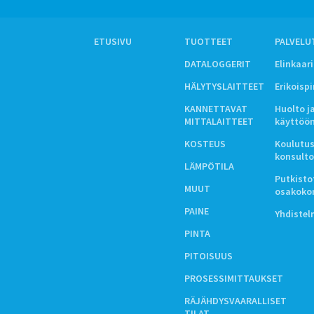
ETUSIVU
TUOTTEET
PALVELU
DATALOGGERIT
Elinkaar
HÄLYTYSLAITTEET
Erikoisp
KANNETTAVAT
Huolto j
MITTALAITTEET
käyttöö
KOSTEUS
Koulutus
konsulto
LÄMPÖTILA
Putkistot
MUUT
osakoko
PAINE
Yhdiste
PINTA
PITOISUUS
PROSESSIMITTAUKSET
RÄJÄHDYSVAARALLISET
TILAT