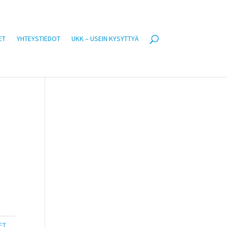
ET
YHTEYSTIEDOT
UKK – USEIN KYSYTTYÄ
a
ET