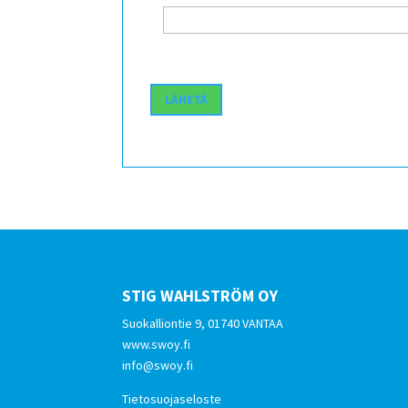
STIG WAHLSTRÖM OY
Suokalliontie 9, 01740 VANTAA
www.swoy.fi
info@swoy.fi
Tietosuojaseloste