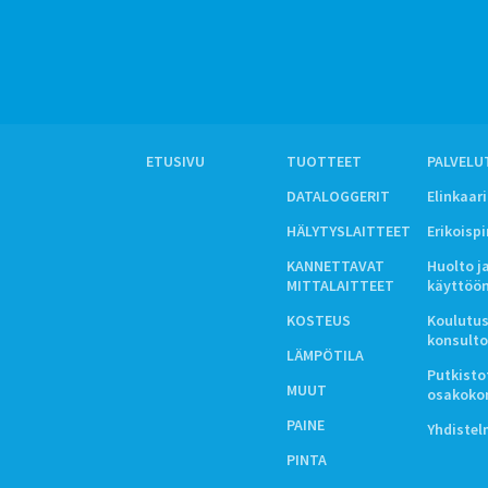
ETUSIVU
TUOTTEET
PALVELU
DATALOGGERIT
Elinkaar
HÄLYTYSLAITTEET
Erikoisp
KANNETTAVAT
Huolto j
MITTALAITTEET
käyttöö
KOSTEUS
Koulutus
konsulto
LÄMPÖTILA
Putkistot
MUUT
osakoko
PAINE
Yhdiste
PINTA