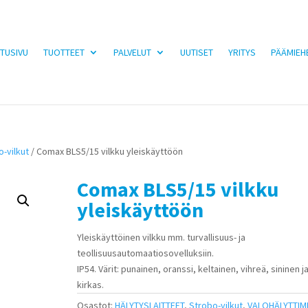
TUSIVU
TUOTTEET
PALVELUT
UUTISET
YRITYS
PÄÄMIEH
o-vilkut
/ Comax BLS5/15 vilkku yleiskäyttöön
Comax BLS5/15 vilkku
yleiskäyttöön
Yleiskäyttöinen vilkku mm. turvallisuus- ja
teollisuusautomaatiosovelluksiin.
IP54. Värit: punainen, oranssi, keltainen, vihreä, sininen j
kirkas.
Osastot:
HÄLYTYSLAITTEET
,
Strobo-vilkut
,
VALOHÄLYTTIM