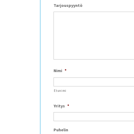
Tarjouspyyntö
Nimi
*
Etunimi
Yritys
*
Puhelin