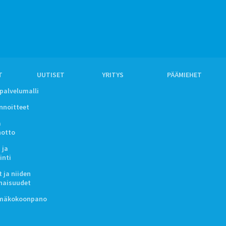
T
UUTISET
YRITYS
PÄÄMIEHET
ipalvelumalli
innoitteet
a
notto
 ja
inti
 ja niiden
naisuudet
lmäkokoonpano