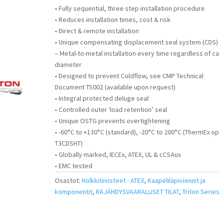
• Fully sequential, three step installation procedure
• Reduces installation times, cost & risk
• Direct & remote installation
• Unique compensating displacement seal system (CDS)
– Metal-to-metal installation every time regardless of c
diameter
• Designed to prevent Coldflow, see CMP Technical
Document TS002 (available upon request)
• Integral protected deluge seal
• Controlled outer ‘load retention’ seal
• Unique OSTG prevents overtightening
• -60°C to +130°C (standard), -20°C to 200°C (ThermEx op
T3CDSHT)
• Globally marked, IECEx, ATEX, UL & cCSAus
• EMC tested
Osastot:
Holkkitiivisteet - ATEX
,
Kaapeliläpiviennit ja
komponentit
,
RÄJÄHDYSVAARALLISET TILAT
,
Triton Serie