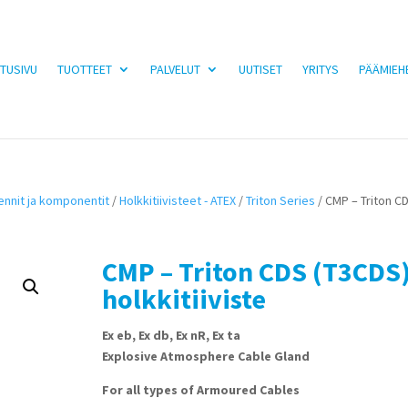
TUSIVU
TUOTTEET
PALVELUT
UUTISET
YRITYS
PÄÄMIEH
iennit ja komponentit
/
Holkkitiivisteet - ATEX
/
Triton Series
/ CMP – Triton C
CMP – Triton CDS (T3CDS
holkkitiiviste
Ex eb, Ex db, Ex nR, Ex ta
Explosive Atmosphere Cable Gland
For all types of Armoured Cables