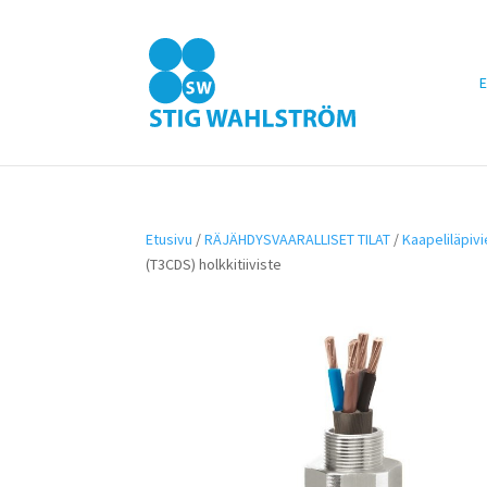
E
Etusivu
/
RÄJÄHDYSVAARALLISET TILAT
/
Kaapeliläpiv
(T3CDS) holkkitiiviste