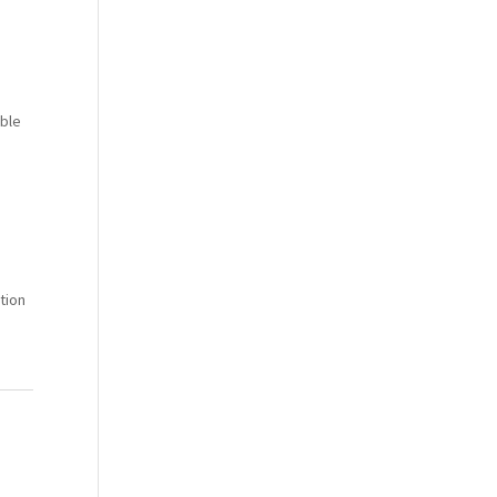
able
tion
s