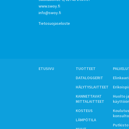
www.swoy.fi
info@swoy.fi
Tietosuojaseloste
ETUSIVU
TUOTTEET
PALVELU
DATALOGGERIT
Elinkaar
HÄLYTYSLAITTEET
Erikoisp
KANNETTAVAT
Huolto j
MITTALAITTEET
käyttöö
KOSTEUS
Koulutus
konsulto
LÄMPÖTILA
Putkistot