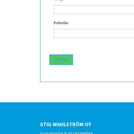
Puhelin
STIG WAHLSTRÖM OY
Suokalliontie 9, 01740 VANTAA