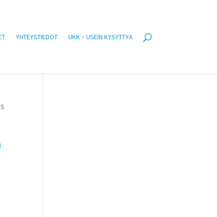
ET
YHTEYSTIEDOT
UKK – USEIN KYSYTTYÄ
DS
)