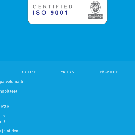
T
UUTISET
YRITYS
PÄÄMIEHET
ipalvelumalli
innoitteet
a
notto
 ja
inti
 ja niiden