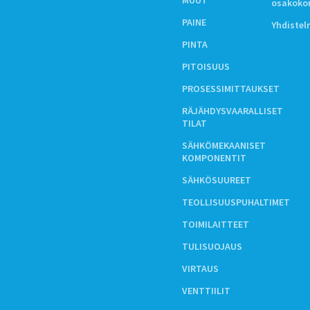
MUUT
osakoko
PAINE
Yhdiste
PINTA
PITOISUUS
PROSESSIMITTAUKSET
RÄJÄHDYSVAARALLISET
TILAT
SÄHKÖMEKAANISET
KOMPONENTIT
SÄHKÖSUUREET
TEOLLISUUSPUHALTIMET
TOIMILAITTEET
TULISUOJAUS
VIRTAUS
VENTTIILIT