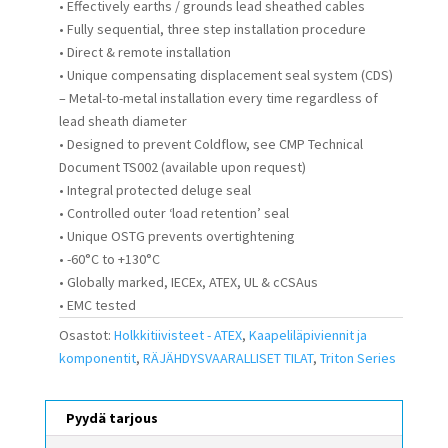
• Effectively earths / grounds lead sheathed cables
• Fully sequential, three step installation procedure
• Direct & remote installation
• Unique compensating displacement seal system (CDS)
– Metal-to-metal installation every time regardless of
lead sheath diameter
• Designed to prevent Coldflow, see CMP Technical
Document TS002 (available upon request)
• Integral protected deluge seal
• Controlled outer ‘load retention’ seal
• Unique OSTG prevents overtightening
• -60°C to +130°C
• Globally marked, IECEx, ATEX, UL & cCSAus
• EMC tested
Osastot:
Holkkitiivisteet - ATEX
,
Kaapeliläpiviennit ja
komponentit
,
RÄJÄHDYSVAARALLISET TILAT
,
Triton Series
Pyydä tarjous