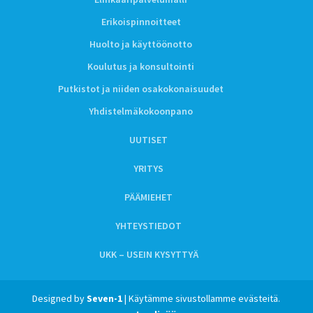
Erikoispinnoitteet
Huolto ja käyttöönotto
Koulutus ja konsultointi
Putkistot ja niiden osakokonaisuudet
Yhdistelmäkokoonpano
UUTISET
YRITYS
PÄÄMIEHET
YHTEYSTIEDOT
UKK – USEIN KYSYTTYÄ
Designed by
Seven-1
| Käytämme sivustollamme evästeitä.