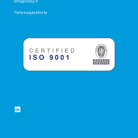
info@swoy.fi
Tietosuojaseloste
LinkedIn