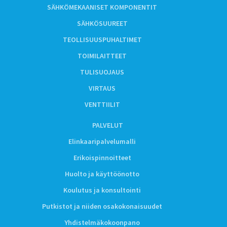
SÄHKÖMEKAANISET KOMPONENTIT
SÄHKÖSUUREET
TEOLLISUUSPUHALTIMET
TOIMILAITTEET
TULISUOJAUS
VIRTAUS
VENTTIILIT
PALVELUT
Elinkaaripalvelumalli
Erikoispinnoitteet
Huolto ja käyttöönotto
Koulutus ja konsultointi
Putkistot ja niiden osakokonaisuudet
Yhdistelmäkokoonpano