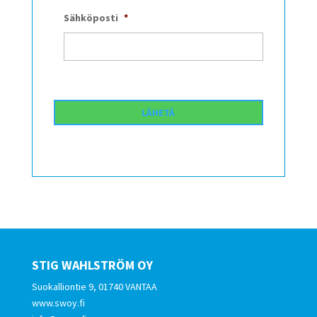
Sähköposti
*
STIG WAHLSTRÖM OY
Suokalliontie 9, 01740 VANTAA
www.swoy.fi