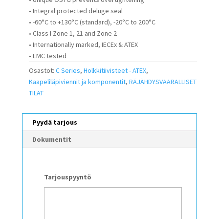
• Integral protected deluge seal
• -60°C to +130°C (standard), -20°C to 200°C
• Class I Zone 1, 21 and Zone 2
• Internationally marked, IECEx & ATEX
• EMC tested
Osastot:
C Series
,
Holkkitiivisteet - ATEX
,
Kaapeliläpiviennit ja komponentit
,
RÄJÄHDYSVAARALLISET
TILAT
Pyydä tarjous
Dokumentit
Tarjouspyyntö