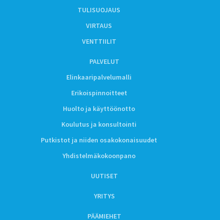
TULISUOJAUS
VIRTAUS
VENTTIILIT
PALVELUT
Elinkaaripalvelumalli
Erikoispinnoitteet
Huolto ja käyttöönotto
Koulutus ja konsultointi
Putkistot ja niiden osakokonaisuudet
Yhdistelmäkokoonpano
UUTISET
YRITYS
PÄÄMIEHET