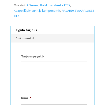
Osastot:
A Series
,
Holkkitiivisteet - ATEX
,
Kaapeliläpiviennit ja komponentit
,
RÄJÄHDYSVAARALLISET
TILAT
Pyydä tarjous
Dokumentit
Tarjouspyyntö
Nimi
*