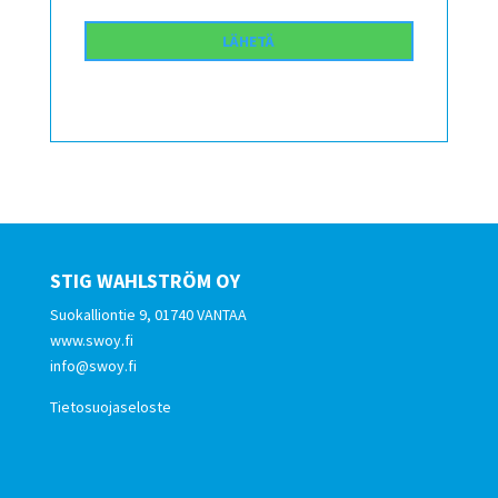
STIG WAHLSTRÖM OY
Suokalliontie 9, 01740 VANTAA
www.swoy.fi
info@swoy.fi
Tietosuojaseloste