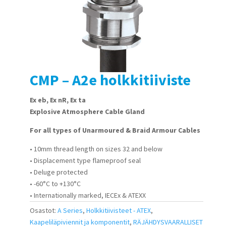
CMP – A2e holkkitiiviste
Ex eb, Ex nR, Ex ta
Explosive Atmosphere Cable Gland
For all types of Unarmoured & Braid Armour Cables
• 10mm thread length on sizes 32 and below
• Displacement type flameproof seal
• Deluge protected
• -60°C to +130°C
• Internationally marked, IECEx & ATEXX
Osastot:
A Series
,
Holkkitiivisteet - ATEX
,
Kaapeliläpiviennit ja komponentit
,
RÄJÄHDYSVAARALLISET