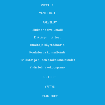
VIRTAUS
VENTTIILIT
PALVELUT
Elinkaaripalvelumalli
Erikoispinnoitteet
Huolto ja käyttöönotto
Koulutus ja konsultointi
Putkistot ja niiden osakokonaisuudet
Yhdistelmäkokoonpano
UUTISET
YRITYS
PÄÄMIEHET