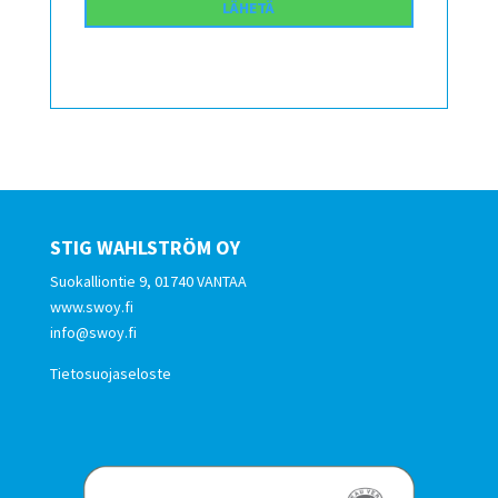
STIG WAHLSTRÖM OY
Suokalliontie 9, 01740 VANTAA
www.swoy.fi
info@swoy.fi
Tietosuojaseloste