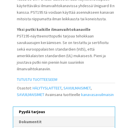
käytettäväksi ilmanvaihtokanavissa yhdessä Uniguard 8:n
kanssa. PST195:tä voidaan käyttää asennukseen kanavan
mitoista riippumatta ilman leikkausta tai koneistusta.
Yksi putki kaikille ilmanvaihtokanaville
PST195-näytteenottoputki tarjoaa tehokkaan
savukaasujen keräämisen. Se on testattu ja sertifioitu
sekä eurooppalaisten standardien (VdS), että
amerikkalaisten standardien (UL) mukaisesti. Pieni ja
joustava putki niin pieniin kuin suuriinkin
ilmanvaihtokanaviin.
TUTUSTU TUOTTEESEEN!
Osastot:
HÄLYTYSLAITTEET
,
SAVUILMAISIMET
,
SAVUILMAISIMET
Avainsana tuotteelle
kanavasavuilmaisin
Pyydä tarjous
Dokumentit