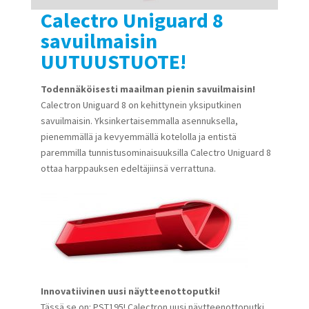
Calectro Uniguard 8
savuilmaisin
UUTUUSTUOTE!
Todennäköisesti maailman pienin savuilmaisin!
Calectron Uniguard 8 on kehittynein yksiputkinen
savuilmaisin. Yksinkertaisemmalla asennuksella,
pienemmällä ja kevyemmällä kotelolla ja entistä
paremmilla tunnistusominaisuuksilla Calectro Uniguard 8
ottaa harppauksen edeltäjiinsä verrattuna.
Innovatiivinen uusi näytteenottoputki!
Tässä se on: PST195! Calectron uusi näytteenottoputki