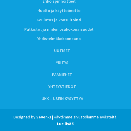
Erikoispinnoitteet
Huolto ja käyttöönotto
Koulutus ja konsultointi
Putkistot ja niiden osakokonaisuudet
Yhdistelmäkokoonpano
UUTISET
YRITYS
PÄÄMIEHET
YHTEYSTIEDOT
UKK – USEIN KYSYTTYÄ
Designed by
Seven-1
| Käytämme sivustollamme evästeitä.
Lue lisää