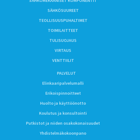
SÄHKÖMEKAANISET KOMPONENTIT
SÄHKÖSUUREET
TEOLLISUUSPUHALTIMET
TOIMILAITTEET
TULISUOJAUS
VIRTAUS
VENTTIILIT
PALVELUT
Elinkaaripalvelumalli
Erikoispinnoitteet
Huolto ja käyttöönotto
Koulutus ja konsultointi
Putkistot ja niiden osakokonaisuudet
Yhdistelmäkokoonpano