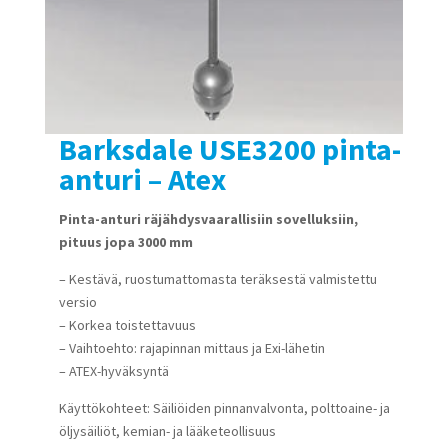
Barksdale USE3200 pinta-
anturi – Atex
Pinta-anturi räjähdysvaarallisiin sovelluksiin,
pituus jopa 3000 mm
– Kestävä, ruostumattomasta teräksestä valmistettu
versio
– Korkea toistettavuus
– Vaihtoehto: rajapinnan mittaus ja Exi-lähetin
– ATEX-hyväksyntä
Käyttökohteet: Säiliöiden pinnanvalvonta, polttoaine- ja
öljysäiliöt, kemian- ja lääketeollisuus