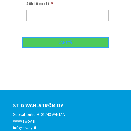
Sähköposti
*
STIG WAHLSTRÖM OY
Suokalliontie 9, 01740 VANTAA
www.swoy.fi
info@swoy.fi