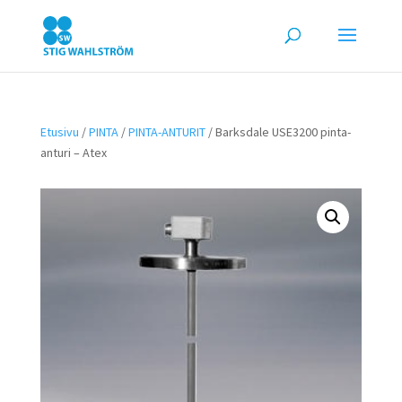
Etusivu
/
PINTA
/
PINTA-ANTURIT
/ Barksdale USE3200 pinta-
anturi – Atex