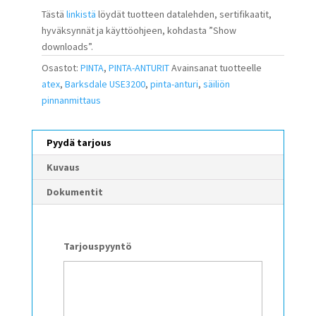
Tästä
linkistä
löydät tuotteen datalehden, sertifikaatit,
hyväksynnät ja käyttöohjeen, kohdasta ”Show
downloads”.
Osastot:
PINTA
,
PINTA-ANTURIT
Avainsanat tuotteelle
atex
,
Barksdale USE3200
,
pinta-anturi
,
säiliön
pinnanmittaus
Pyydä tarjous
Kuvaus
Dokumentit
Tarjouspyyntö