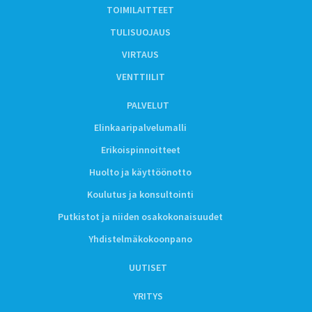
TOIMILAITTEET
TULISUOJAUS
VIRTAUS
VENTTIILIT
PALVELUT
Elinkaaripalvelumalli
Erikoispinnoitteet
Huolto ja käyttöönotto
Koulutus ja konsultointi
Putkistot ja niiden osakokonaisuudet
Yhdistelmäkokoonpano
UUTISET
YRITYS