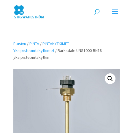
Etusivu
/
PINTA
/
PINTAKYTKIMET -
Yksipistepintakytkimet
/ Barksdale UNS1000-BN18
yksipistepintakytkin