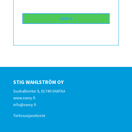
STIG WAHLSTRÖM OY
Suokalliontie 9, 01740 VANTAA
www.swoy.fi
info@swoy.fi
Tietosuojaseloste