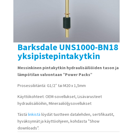
Barksdale UNS1000-BN18
yksipistepintakytkin
Messinkinen pintakytkin hydraulisäiliöiden tason ja
lämpötilan valvontaan ”Power Packs”
Prosessiliitäntä: G1/2″ tai M20 x 1,5mm
Käyttökohteet: OEM-sovellukset, Lisävarusteet
hydraulisäiliöihin, Mineraaliöljysovellukset
Tästä
linkistä
löydät tuotteen datalehden, sertifikaatit,
hyväksynnät ja käyttöohjeen, kohdasta ”Show
downloads”.