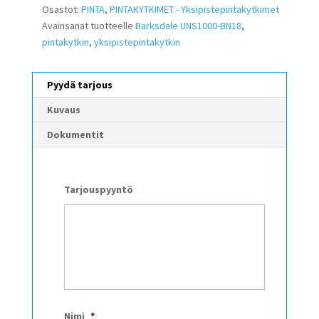
Osastot:
PINTA
,
PINTAKYTKIMET - Yksipistepintakytkimet
Avainsanat tuotteelle
Barksdale UNS1000-BN18
,
pintakytkin
,
yksipistepintakytkin
Pyydä tarjous
Kuvaus
Dokumentit
Tarjouspyyntö
Nimi
*