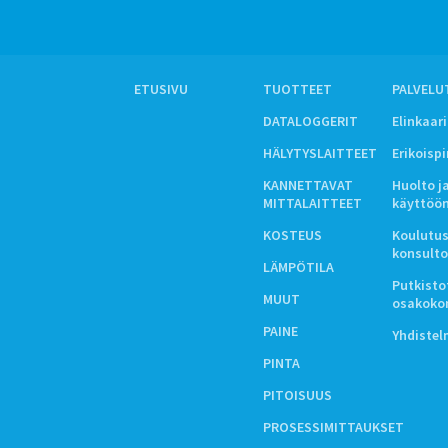
ETUSIVU
TUOTTEET
PALVELU
DATALOGGERIT
Elinkaar
HÄLYTYSLAITTEET
Erikoisp
KANNETTAVAT
Huolto j
MITTALAITTEET
käyttöö
KOSTEUS
Koulutus
konsulto
LÄMPÖTILA
Putkistot
MUUT
osakoko
PAINE
Yhdiste
PINTA
PITOISUUS
PROSESSIMITTAUKSET