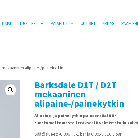
TUSIVU
TUOTTEET
PALVELUT
UUTISET
YRITYS
PÄÄMIEH
T mekaaninen alipaine-/painekytkin
Barksdale D1T / D2T
mekaaninen
alipaine-/painekytkin
Alipaine- ja painekytkin paineensäätöön
ruostumattomasta teräksestä valmistetulla kalvo
Säätöalueet: -0,006 … -1 bar ja 0,005 … 10,3 bar