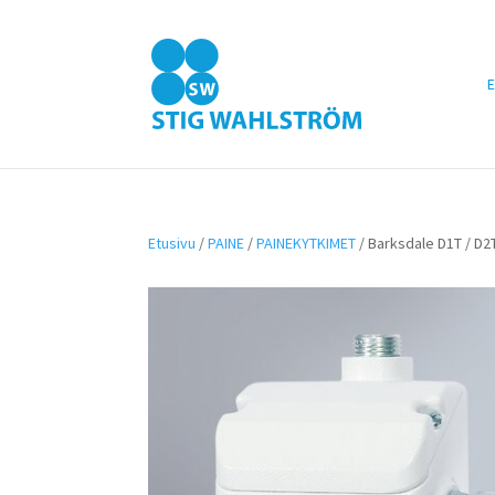
E
Etusivu
/
PAINE
/
PAINEKYTKIMET
/ Barksdale D1T / D2