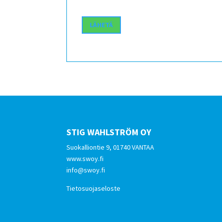
STIG WAHLSTRÖM OY
Suokalliontie 9, 01740 VANTAA
www.swoy.fi
info@swoy.fi
Tietosuojaseloste