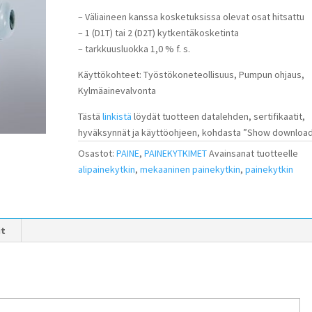
– Väliaineen kanssa kosketuksissa olevat osat hitsattu
– 1 (D1T) tai 2 (D2T) kytkentäkosketinta
– tarkkuusluokka 1,0 % f. s.
Käyttökohteet: Työstökoneteollisuus, Pumpun ohjaus,
Kylmäainevalvonta
Tästä
linkistä
löydät tuotteen datalehden, sertifikaatit,
hyväksynnät ja käyttöohjeen, kohdasta ”Show download
Osastot:
PAINE
,
PAINEKYTKIMET
Avainsanat tuotteelle
alipainekytkin
,
mekaaninen painekytkin
,
painekytkin
it