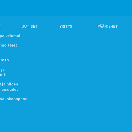
T
UUTISET
YRITYS
PÄÄMIEHET
ipalvelumalli
innoitteet
a
notto
 ja
inti
 ja niiden
naisuudet
lmäkokoonpano