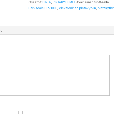
Osastot:
PINTA
,
PINTAKYTKIMET
Avainsanat tuotteelle
Barksdale BLS3000
,
elektroninen pintakytkin
,
pintakytki
it