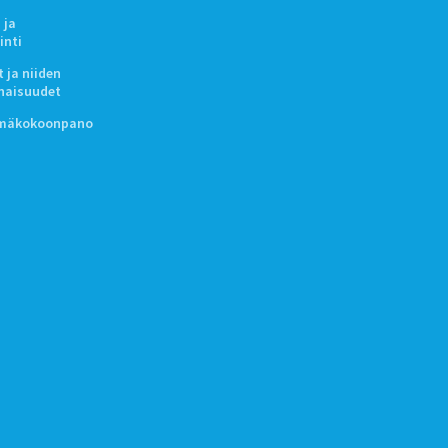
 ja
inti
 ja niiden
naisuudet
lmäkokoonpano