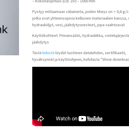
– Kokonaispituus (L0): 250 – 1000 mm
Pystyy mittaamaan väliaineita, joiden tiheys on > 0,6 g/c
jotka ovat yhteensopivia kelluvien materiaalien kanssa, 
hydrauliöljyt, vesi, jäähdytysnesteet, jopa vaahtoavat
Käyttökohteet: Pinnansäätö, hydrauliikka, voitelujärjest
jäähdytys
Tästä
linkistä
löydät tuotteen datalehden, sertifikaatit,
hyväksynnät ja käyttöohjeen, kohdasta ”Show download