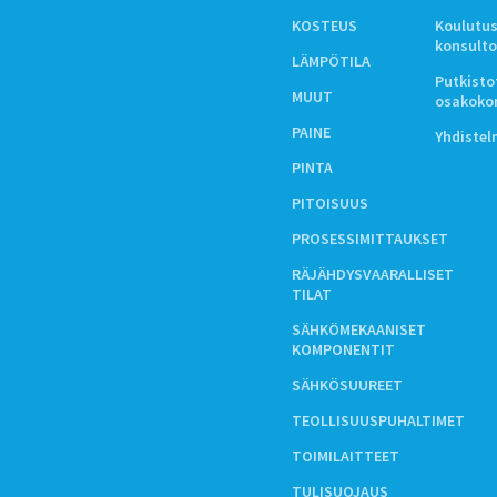
KOSTEUS
Koulutus
konsulto
LÄMPÖTILA
Putkistot
MUUT
osakoko
PAINE
Yhdiste
PINTA
PITOISUUS
PROSESSIMITTAUKSET
RÄJÄHDYSVAARALLISET
TILAT
SÄHKÖMEKAANISET
KOMPONENTIT
SÄHKÖSUUREET
TEOLLISUUSPUHALTIMET
TOIMILAITTEET
TULISUOJAUS