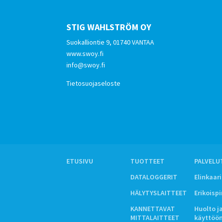
STIG WAHLSTRÖM OY
Suokalliontie 9, 01740 VANTAA
www.swoy.fi
info@swoy.fi
Tietosuojaseloste
ETUSIVU
TUOTTEET
PALVELU
DATALOGGERIT
Elinkaar
HÄLYTYSLAITTEET
Erikoisp
KANNETTAVAT
Huolto j
MITTALAITTEET
käyttöö