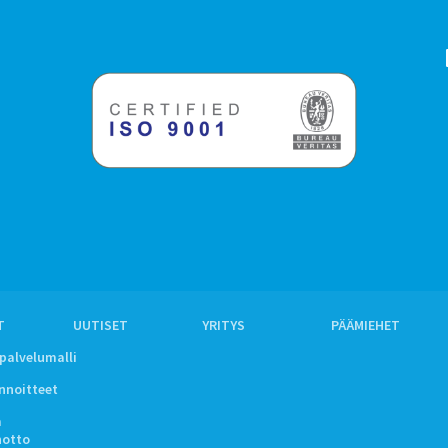
T
UUTISET
YRITYS
PÄÄMIEHET
ipalvelumalli
innoitteet
a
notto