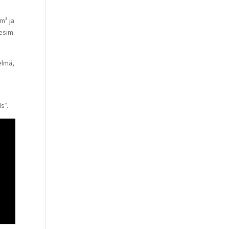
m³ ja
esim.
elmä,
s”.