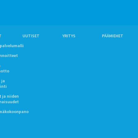
T
UUTISET
YRITYS
PÄÄMIEHET
ipalvelumalli
innoitteet
a
notto
 ja
inti
 ja niiden
naisuudet
lmäkokoonpano