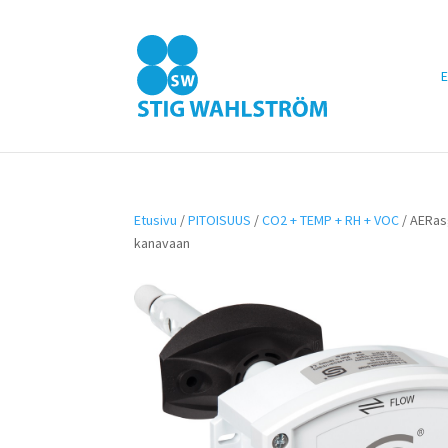
E
Etusivu
/
PITOISUUS
/
CO2 + TEMP + RH + VOC
/ AERas
kanavaan