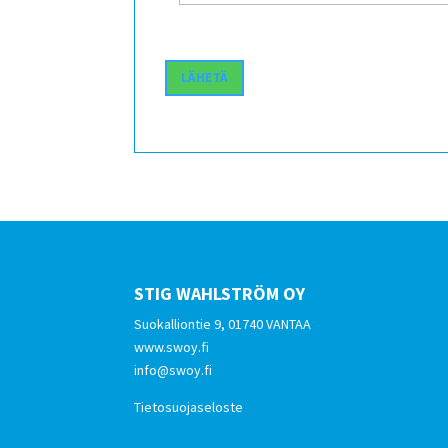
STIG WAHLSTRÖM OY
Suokalliontie 9, 01740 VANTAA
www.swoy.fi
info@swoy.fi
Tietosuojaseloste