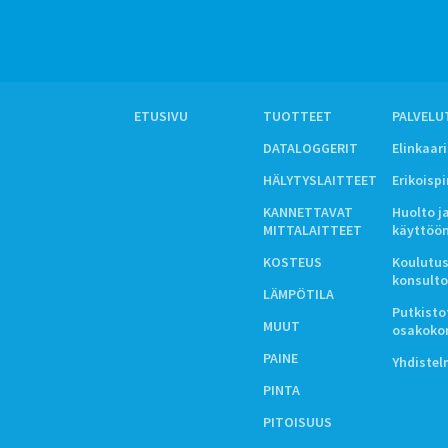
ETUSIVU
TUOTTEET
PALVELU
DATALOGGERIT
Elinkaar
HÄLYTYSLAITTEET
Erikoisp
KANNETTAVAT
Huolto j
MITTALAITTEET
käyttöö
KOSTEUS
Koulutus
konsulto
LÄMPÖTILA
Putkistot
MUUT
osakoko
PAINE
Yhdiste
PINTA
PITOISUUS