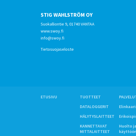
STIG WAHLSTRÖM OY
Suokalliontie 9, 01740 VANTAA
www.swoy.fi
info@swoy.fi
Tietosuojaseloste
ETUSIVU
TUOTTEET
PALVELU
DATALOGGERIT
Elinkaar
HÄLYTYSLAITTEET
Erikoisp
KANNETTAVAT
Huolto j
MITTALAITTEET
käyttöö