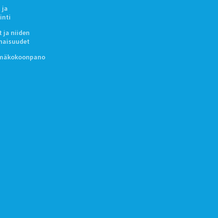
 ja
inti
 ja niiden
naisuudet
lmäkokoonpano