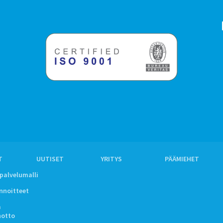
T
UUTISET
YRITYS
PÄÄMIEHET
ipalvelumalli
innoitteet
a
notto