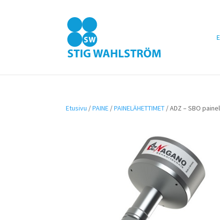
E
Etusivu
/
PAINE
/
PAINELÄHETTIMET
/ ADZ – SBO painelä