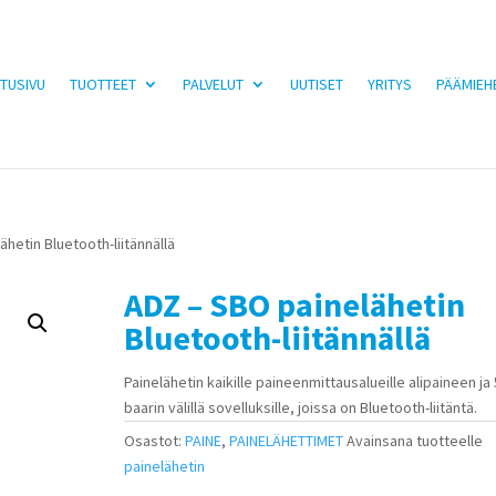
TUSIVU
TUOTTEET
PALVELUT
UUTISET
YRITYS
PÄÄMIEH
hetin Bluetooth-liitännällä
ADZ – SBO painelähetin
Bluetooth-liitännällä
Painelähetin kaikille paineenmittausalueille alipaineen ja
baarin välillä sovelluksille, joissa on Bluetooth-liitäntä.
Osastot:
PAINE
,
PAINELÄHETTIMET
Avainsana tuotteelle
painelähetin