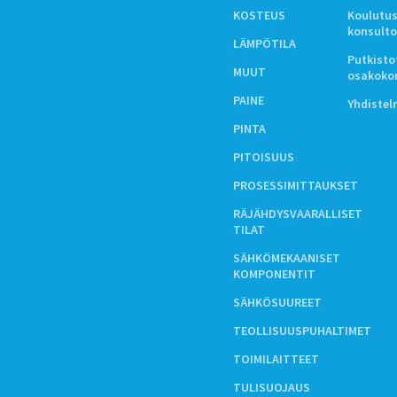
KOSTEUS
Koulutus
konsulto
LÄMPÖTILA
Putkistot
MUUT
osakoko
PAINE
Yhdiste
PINTA
PITOISUUS
PROSESSIMITTAUKSET
RÄJÄHDYSVAARALLISET
TILAT
SÄHKÖMEKAANISET
KOMPONENTIT
SÄHKÖSUUREET
TEOLLISUUSPUHALTIMET
TOIMILAITTEET
TULISUOJAUS