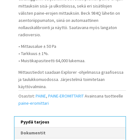
mittauksiin sisä- ja ulkotiloissa, sekä eri sisätilojen
välisten paine-erojen mittauksiin. Beck 984Q lähetin on
asentoriippumaton, siinä on automaattinen
nollauskalibrointi ja näyttö. Saatavana myös langaton
radioversio.
• Mittausalue ± 50 Pa
• Tarkkuus ± 1%.
• Muistikapasiteetti 64,000 lukemaa.
Mittaustiedot saadaan Explorer -ohjelmassa graafisessa
ja taulukkomuodossa. Järjestelmä toimitetaan
käyttövalmiina.
Osastot:
PAINE
,
PAINE-EROMITTARIT
Avainsana tuotteelle
paine-eromittari
Pyydä tarjous
Dokumentit