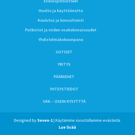
Erikoispinnoitteet
Huolto ja käyttöönotto
Koulutus ja konsultointi
Putkistot ja niiden osakokonaisuudet
Yhdistelmäkokoonpano
UUTISET
YRITYS
PÄÄMIEHET
YHTEYSTIEDOT
UKK – USEIN KYSYTTYÄ
Designed by
Seven-1
| Käytämme sivustollamme evästeitä.
Lue lisää