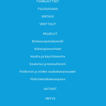
TOIMILAITTEET
TULISUOJAUS
VIRTAUS
VENTTIILIT
PALVELUT
Elinkaaripalvelumalli
Erikoispinnoitteet
Huolto ja käyttöönotto
Koulutus ja konsultointi
Putkistot ja niiden osakokonaisuudet
Yhdistelmäkokoonpano
UUTISET
YRITYS