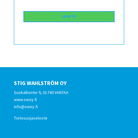
STIG WAHLSTRÖM OY
Suokalliontie 9, 01740 VANTAA
www.swoy.fi
info@swoy.fi
Tietosuojaseloste