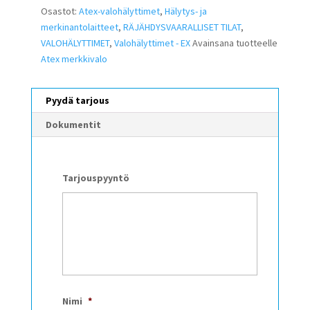
Osastot:
Atex-valohälyttimet
,
Hälytys- ja
merkinantolaitteet
,
RÄJÄHDYSVAARALLISET TILAT
,
VALOHÄLYTTIMET
,
Valohälyttimet - EX
Avainsana tuotteelle
Atex merkkivalo
Pyydä tarjous
Dokumentit
Tarjouspyyntö
Nimi
*