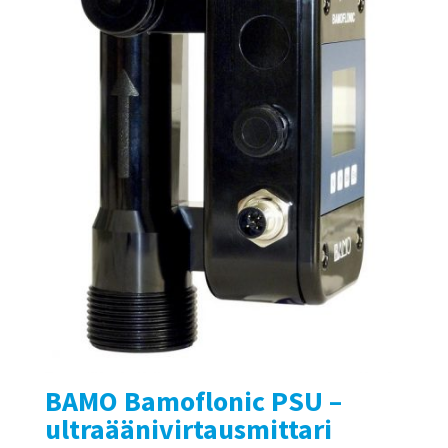
BAMO Bamoflonic PSU –
ultraäänivirtausmittari