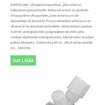
BAMOFLONIC -ultraäänivirtausmittari, joka toimii ns.
kulkuaikaeroperiaatteella. Mittaavat anturit on sijoitettu
virtausputken ulkopuolelle, joten anturissa ei ole
läpivientejä tai tiivisteitä. Prosessiliitäntänä antureissa on
ulkokierre tai muovinen kiritystliitin. Lähtöviestinä saadaan
4-20 mA -analogiulostulo ja digitaalinen ulostulo, joka
voidaan ohjelmoida määräpulsseiksi, hälytykseksi tai tyhjän
putken ilmaisuksi. 4 laitekokoa DN 10…DN 25 virtausalueille
0,3…240 l/min.
LUE LISÄÄ