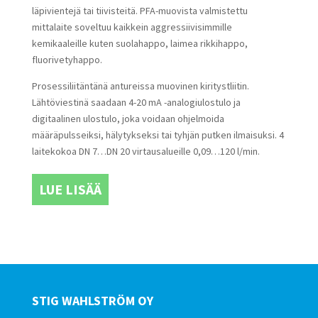
läpivientejä tai tiivisteitä. PFA-muovista valmistettu
mittalaite soveltuu kaikkein aggressiivisimmille
kemikaaleille kuten suolahappo, laimea rikkihappo,
fluorivetyhappo.
Prosessiliitäntänä antureissa muovinen kiritystliitin.
Lähtöviestinä saadaan 4-20 mA -analogiulostulo ja
digitaalinen ulostulo, joka voidaan ohjelmoida
määräpulsseiksi, hälytykseksi tai tyhjän putken ilmaisuksi. 4
laitekokoa DN 7…DN 20 virtausalueille 0,09…120 l/min.
LUE LISÄÄ
STIG WAHLSTRÖM OY