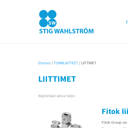
E
Etusivu
/
TOIMILAITTEET
/ LIITTIMET
LIITTIMET
Näytetään ainoa tulos
Fitok l
Fitok Group on 