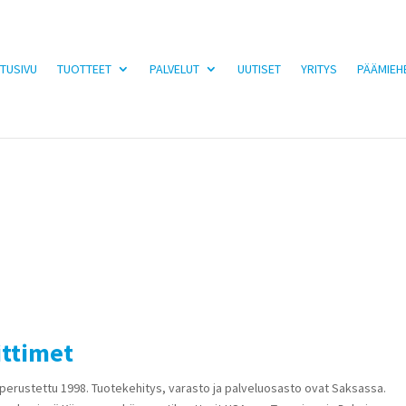
TUSIVU
TUOTTEET
PALVELUT
UUTISET
YRITYS
PÄÄMIEH
iittimet
perustettu 1998. Tuotekehitys, varasto ja palveluosasto ovat Saksassa.