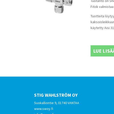
Tuotanto on Sh
Fitok valmistaa 
Tuotteita löytyy
kaksoisleikkuur
käytetty Aisi 3
LUE LISÄ
STIG WAHLSTRÖM OY
Suokalliontie 9, 01740 VANTAA
www.swoy.fi