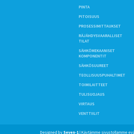
PINTA
PITOISUUS
PROSESSIMITTAUKSET
RÄJÄHDYSVAARALLISET
TILAT
SÄHKÖMEKAANISET
KOMPONENTIT
SÄHKÖSUUREET
TEOLLISUUSPUHALTIMET
TOIMILAITTEET
TULISUOJAUS
VIRTAUS
VENTTIILIT
Designed by
Seven-1
| Käytämme sivustollamme evä