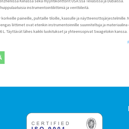
enzhenissä Kiinassa sekä myyntikonttorit USA:ssa Texasissa ja Dubaissa.
huippulaatuisia instrumentointiliittimiä ja venttiileitä.
 korkeille paineille, puhtaille tiloille, kaasulle ja näytteenottojärjestelmille. 
engas liittimet ovat etenkin instrumentoinnille suunniteltuja ja materiaalina
16 L. Täyttävät lähes kaikki luokitukset ja yhteensopivat Swagelokin kanssa.
Ä