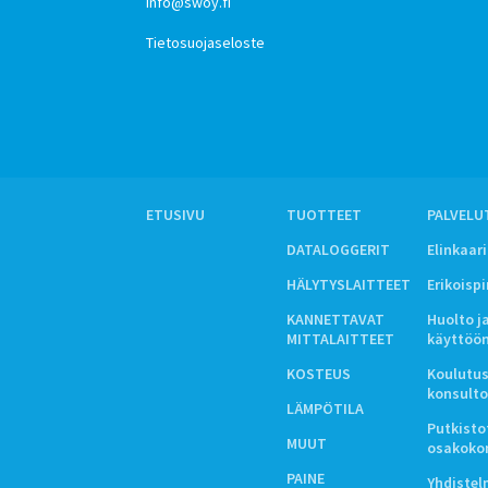
info@swoy.fi
Tietosuojaseloste
ETUSIVU
TUOTTEET
PALVELU
DATALOGGERIT
Elinkaar
HÄLYTYSLAITTEET
Erikoisp
KANNETTAVAT
Huolto j
MITTALAITTEET
käyttöö
KOSTEUS
Koulutus
konsulto
LÄMPÖTILA
Putkistot
MUUT
osakoko
PAINE
Yhdiste