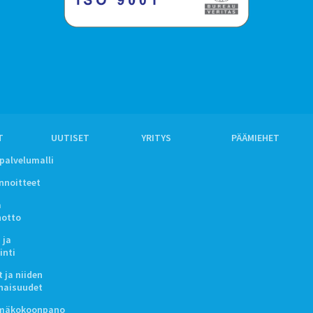
T
UUTISET
YRITYS
PÄÄMIEHET
ipalvelumalli
innoitteet
a
notto
 ja
inti
 ja niiden
naisuudet
lmäkokoonpano