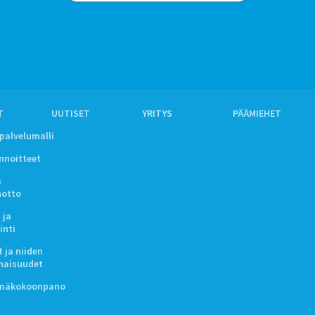
T
UUTISET
YRITYS
PÄÄMIEHET
ipalvelumalli
innoitteet
a
notto
 ja
inti
 ja niiden
naisuudet
lmäkokoonpano