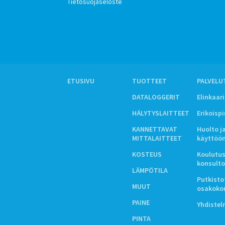
Tietosuojaseloste
ETUSIVU
TUOTTEET
PALVELU
DATALOGGERIT
Elinkaar
HÄLYTYSLAITTEET
Erikoisp
KANNETTAVAT
Huolto j
MITTALAITTEET
käyttöö
KOSTEUS
Koulutus
konsulto
LÄMPÖTILA
Putkistot
MUUT
osakoko
PAINE
Yhdiste
PINTA