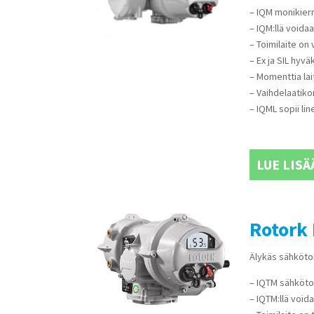
– IQM monikierr
– IQM:llä voida
– Toimilaite on 
– Ex ja SIL hyvä
– Momenttia la
– Vaihdelaatik
– IQML sopii lin
LUE LISÄ
Rotork 
Älykäs sähkötoi
– IQTM sähkötoim
– IQTM:llä void