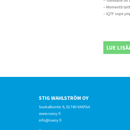
– Toimilaite on
– Momentti lai
– IQTF sopii ym
LUE LISÄ
STIG WAHLSTRÖM OY
Suokalliontie 9, 01740 VANTAA
www.swoy.fi
info@swoy.fi