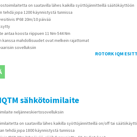
ostoimilaitetta on saatavilla lähes kaikilla syöttöjännitteillä säätökäyttöön
an tehdä jopa 1200 käynnistystä tunnissa
vesitiivis IP68 20m/10 päivää
ksytty
ite antaa koosta riippuen 11 Nm-544 Nm
on kanssa mahdollisuudet ovat melkein rajattomat
eaarisiin sovelluksiin
ROTORK IQM ESIT
Ä
IQTM sähkötoimilaite
milaite neljänneskiertosovelluksiin
ilaitetta on saatavilla lähes kaikilla syöttöjännitteillä on/off tai säätökäyt
aan tehdä jopa 1800 käynnistystä tunnissa