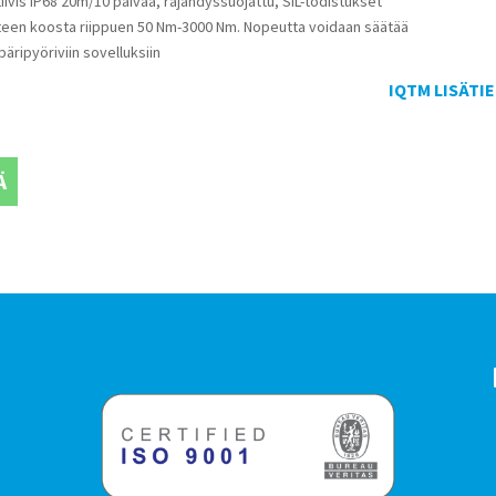
 tiivis IP68 20m/10 päivää, räjähdyssuojattu, SIL-todistukset
tteen koosta riippuen 50 Nm-3000 Nm. Nopeutta voidaan säätää
päripyöriviin sovelluksiin
IQTM LISÄTI
Ä