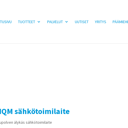
TUSIVU
TUOTTEET
PALVELUT
UUTISET
YRITYS
PÄÄMIEH
IQM sähkötoimilaite
polven älykäs sähkötoimilaite