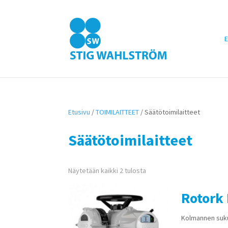
E
Etusivu
/
TOIMILAITTEET
/ Säätötoimilaitteet
Säätötoimilaitteet
Näytetään kaikki 2 tulosta
Rotork 
Kolmannen suku