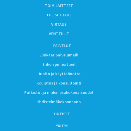
TOIMILAITTEET
TULISUOJAUS
VIRTAUS
VENTTIILIT
PALVELUT
Elinkaaripalvelumalli
Erikoispinnoitteet
Huolto ja käyttöönotto
Koulutus ja konsultointi
Putkistot ja niiden osakokonaisuudet
Yhdistelmäkokoonpano
UUTISET
YRITYS