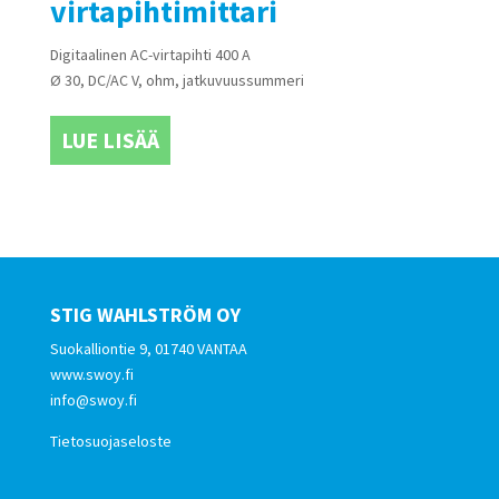
virtapihtimittari
Digitaalinen AC-virtapihti 400 A
Ø 30, DC/AC V, ohm, jatkuvuussummeri
LUE LISÄÄ
STIG WAHLSTRÖM OY
Suokalliontie 9, 01740 VANTAA
www.swoy.fi
info@swoy.fi
Tietosuojaseloste