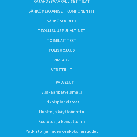
RÄJÄHDYSVAARALLISET TILAT
SÄHKÖMEKAANISET KOMPONENTIT
SÄHKÖSUUREET
TEOLLISUUSPUHALTIMET
TOIMILAITTEET
TULISUOJAUS
VIRTAUS
VENTTIILIT
PALVELUT
Elinkaaripalvelumalli
Erikoispinnoitteet
Huolto ja käyttöönotto
Koulutus ja konsultointi
Putkistot ja niiden osakokonaisuudet