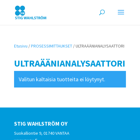
Etusivu
/
PROSESSIMITTAUKSET
/ ULTRAÄÄNIANALYSAATTORI
ULTRAÄÄNIANALYSAATTORI
Valitun kaltaisia tuotteita ei löytynyt.
STIG WAHLSTRÖM OY
Suokalliontie 9, 01740 VANTAA