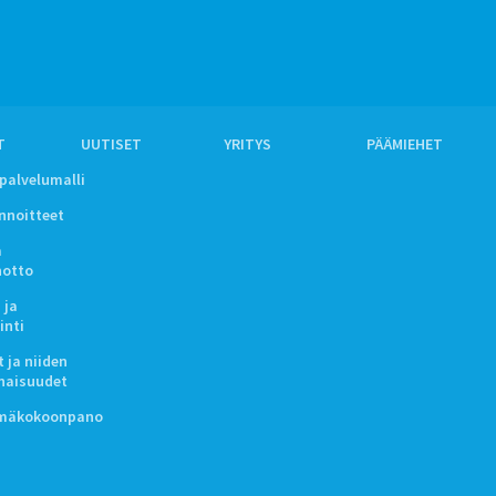
T
UUTISET
YRITYS
PÄÄMIEHET
ipalvelumalli
innoitteet
a
notto
 ja
inti
 ja niiden
naisuudet
lmäkokoonpano