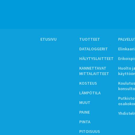
ETUSIVU
TUOTTEET
PALVELU
DATALOGGERIT
Elinkaar
HÄLYTYSLAITTEET
Erikoisp
KANNETTAVAT
Huolto j
MITTALAITTEET
käyttöö
KOSTEUS
Koulutus
konsulto
LÄMPÖTILA
Putkistot
MUUT
osakoko
PAINE
Yhdiste
PINTA
PITOISUUS