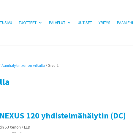
TUSIVU
TUOTTEET
PALVELUT
UUTISET
YRITYS
PÄÄMIEH
/
Äänihälytin xenon vilkulla
/ Sivu 2
lla
 NEXUS 120 yhdistelmähälytin (DC)
in 5J Xenon / LED