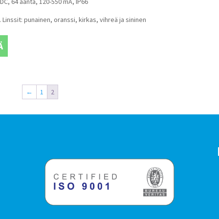
 DC, 64 ääntä, 120-550 mA, IP66
Linssit: punainen, oranssi, kirkas, vihreä ja sininen
Ä
←
1
2