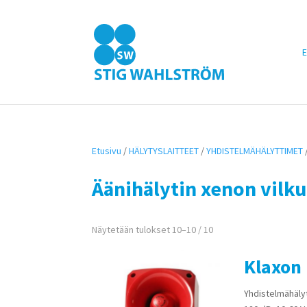
E
Etusivu
/
HÄLYTYSLAITTEET
/
YHDISTELMÄHÄLYTTIMET
Äänihälytin xenon vilku
Näytetään tulokset 10–10 / 10
Klaxon
Yhdistelmähälyt