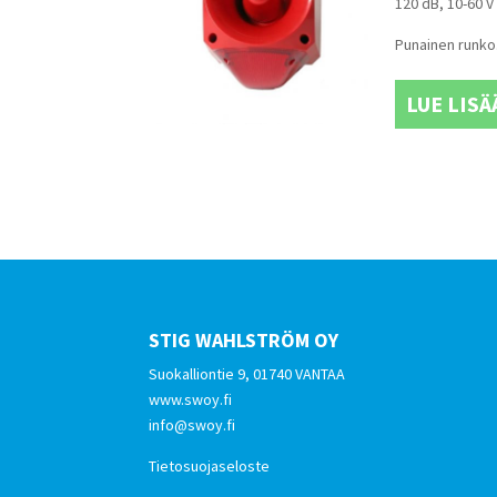
120 dB, 10-60 V
Punainen runko. 
LUE LISÄ
STIG WAHLSTRÖM OY
Suokalliontie 9, 01740 VANTAA
www.swoy.fi
info@swoy.fi
Tietosuojaseloste