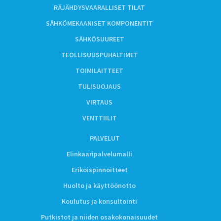
RÄJÄHDYSVAARALLISET TILAT
SÄHKÖMEKAANISET KOMPONENTIT
SÄHKÖSUUREET
TEOLLISUUSPUHALTIMET
TOIMILAITTEET
TULISUOJAUS
VIRTAUS
VENTTIILIT
PALVELUT
Elinkaaripalvelumalli
Erikoispinnoitteet
Huolto ja käyttöönotto
Koulutus ja konsultointi
Putkistot ja niiden osakokonaisuudet