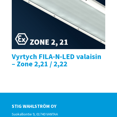
Vyrtych FILA-N-LED valaisin
– Zone 2,21 / 2,22
STIG WAHLSTRÖM OY
Suokalliontie 9, 01740 VANTAA