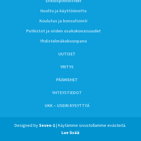
Erikoispinnoitteet
Huolto ja käyttöönotto
Koulutus ja konsultointi
Putkistot ja niiden osakokonaisuudet
Yhdistelmäkokoonpano
UUTISET
YRITYS
PÄÄMIEHET
YHTEYSTIEDOT
UKK – USEIN KYSYTTYÄ
Designed by
Seven-1
| Käytämme sivustollamme evästeitä.
Lue lisää