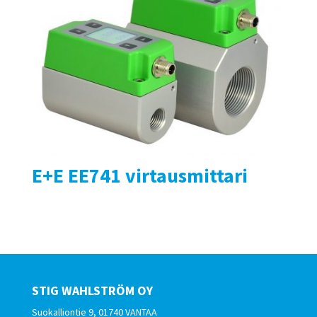
E+E EE741 virtausmittari
STIG WAHLSTRÖM OY
Suokalliontie 9, 01740 VANTAA