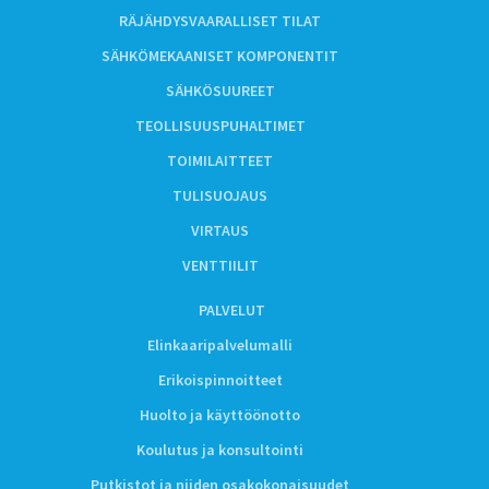
RÄJÄHDYSVAARALLISET TILAT
SÄHKÖMEKAANISET KOMPONENTIT
SÄHKÖSUUREET
TEOLLISUUSPUHALTIMET
TOIMILAITTEET
TULISUOJAUS
VIRTAUS
VENTTIILIT
PALVELUT
Elinkaaripalvelumalli
Erikoispinnoitteet
Huolto ja käyttöönotto
Koulutus ja konsultointi
Putkistot ja niiden osakokonaisuudet