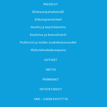
PALVELUT
Elinkaaripalvelumalli
Erikoispinnoitteet
Huolto ja käyttöönotto
Koulutus ja konsultointi
Putkistot ja niiden osakokonaisuudet
Yhdistelmäkokoonpano
UUTISET
YRITYS
PÄÄMIEHET
YHTEYSTIEDOT
UKK – USEIN KYSYTTYÄ