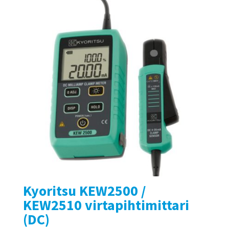
Kyoritsu KEW2500 /
KEW2510 virtapihtimittari
(DC)