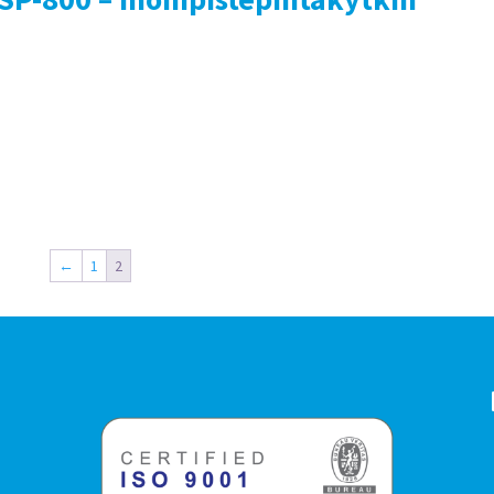
←
1
2