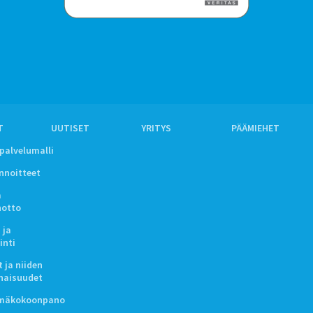
T
UUTISET
YRITYS
PÄÄMIEHET
ipalvelumalli
innoitteet
a
notto
 ja
inti
 ja niiden
naisuudet
lmäkokoonpano