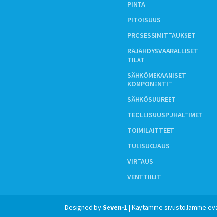
PINTA
PITOISUUS
PROSESSIMITTAUKSET
RÄJÄHDYSVAARALLISET
TILAT
SÄHKÖMEKAANISET
KOMPONENTIT
SÄHKÖSUUREET
TEOLLISUUSPUHALTIMET
TOIMILAITTEET
TULISUOJAUS
VIRTAUS
VENTTIILIT
Designed by
Seven-1
| Käytämme sivustollamme evä