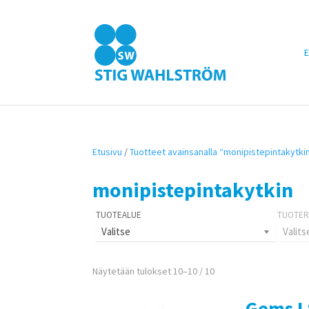
E
Etusivu
/
Tuotteet avainsanalla “monipistepintakytki
monipistepintakytkin
Valitse
Valits
Näytetään tulokset 10–10 / 10
Gems L