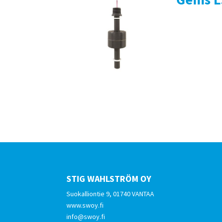
STIG WAHLSTRÖM OY
Suokalliontie 9, 01740 VANTAA
www.swoy.fi
info@swoy.fi