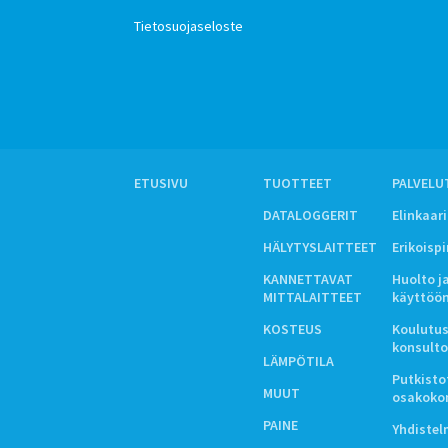
Tietosuojaseloste
ETUSIVU
TUOTTEET
PALVELU
DATALOGGERIT
Elinkaar
HÄLYTYSLAITTEET
Erikoisp
KANNETTAVAT
Huolto j
MITTALAITTEET
käyttöö
KOSTEUS
Koulutus
konsulto
LÄMPÖTILA
Putkistot
MUUT
osakoko
PAINE
Yhdiste