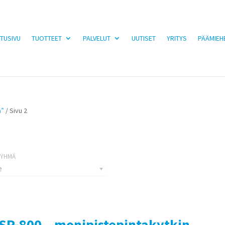
TUSIVU
TUOTTEET
PALVELUT
UUTISET
YRITYS
PÄÄMIEH
n”
/ Sivu 2
e
SP-800 – monipistepintakytkin