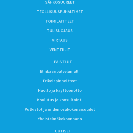
SÄHKÖSUUREET
TEOLLISUUSPUHALTIMET
TOIMILAITTEET
TULISUOJAUS
VIRTAUS
VENTTIILIT
PALVELUT
Elinkaaripalvelumalli
Erikoispinnoitteet
Huolto ja käyttöönotto
Koulutus ja konsultointi
Putkistot ja niiden osakokonaisuudet
Yhdistelmäkokoonpano
UUTISET