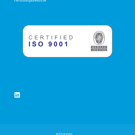
Tietosuojaseloste
LinkedIn
ETUSIVU