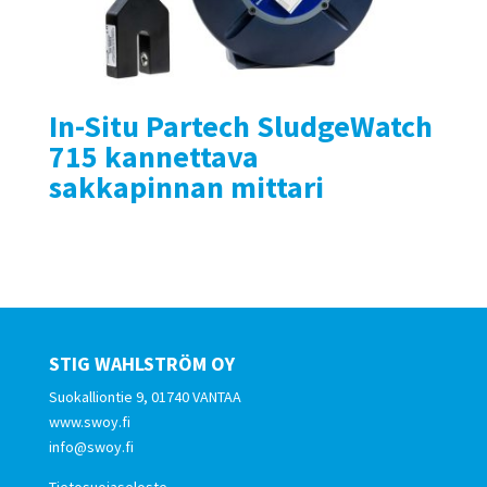
In-Situ Partech SludgeWatch
715 kannettava
sakkapinnan mittari
STIG WAHLSTRÖM OY
Suokalliontie 9, 01740 VANTAA
www.swoy.fi
info@swoy.fi