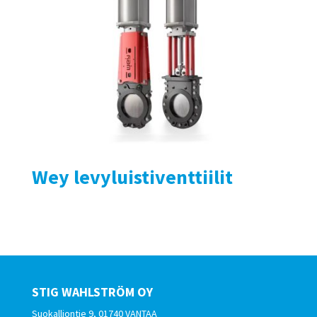
Wey levyluistiventtiilit
STIG WAHLSTRÖM OY
Suokalliontie 9, 01740 VANTAA