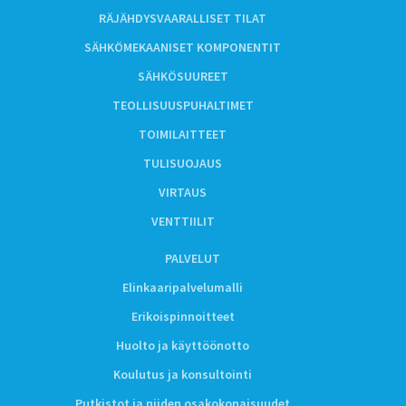
RÄJÄHDYSVAARALLISET TILAT
SÄHKÖMEKAANISET KOMPONENTIT
SÄHKÖSUUREET
TEOLLISUUSPUHALTIMET
TOIMILAITTEET
TULISUOJAUS
VIRTAUS
VENTTIILIT
PALVELUT
Elinkaaripalvelumalli
Erikoispinnoitteet
Huolto ja käyttöönotto
Koulutus ja konsultointi
Putkistot ja niiden osakokonaisuudet