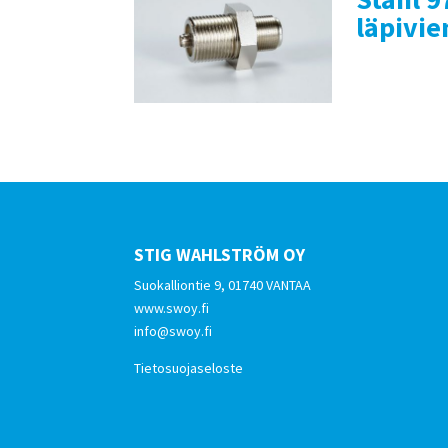
läpivie
STIG WAHLSTRÖM OY
Suokalliontie 9, 01740 VANTAA
www.swoy.fi
info@swoy.fi
Tietosuojaseloste