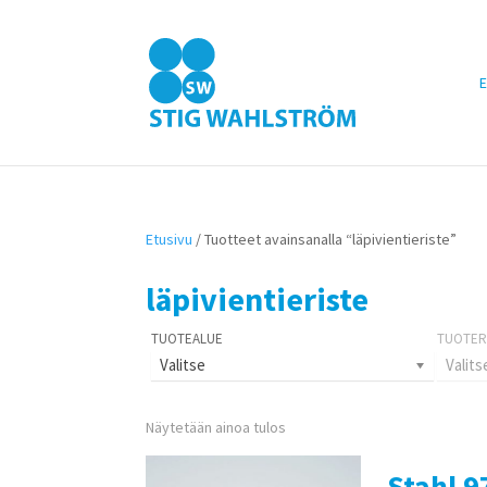
E
Etusivu
/ Tuotteet avainsanalla “läpivientieriste”
läpivientieriste
Valitse
Valits
Näytetään ainoa tulos
Stahl 9