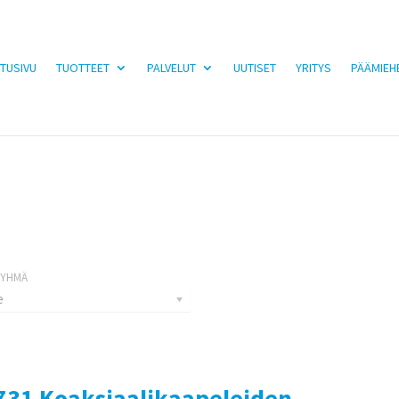
TUSIVU
TUOTTEET
PALVELUT
UUTISET
YRITYS
PÄÄMIEH
e
731 Koaksiaalikaapeleiden