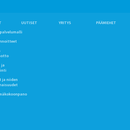
T
UUTISET
YRITYS
PÄÄMIEHET
ipalvelumalli
innoitteet
a
notto
 ja
inti
 ja niiden
naisuudet
lmäkokoonpano