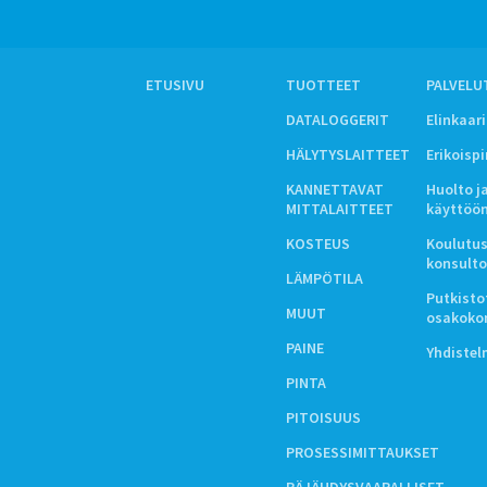
ETUSIVU
TUOTTEET
PALVELU
DATALOGGERIT
Elinkaar
HÄLYTYSLAITTEET
Erikoisp
KANNETTAVAT
Huolto j
MITTALAITTEET
käyttöö
KOSTEUS
Koulutus
konsulto
LÄMPÖTILA
Putkistot
MUUT
osakoko
PAINE
Yhdiste
PINTA
PITOISUUS
PROSESSIMITTAUKSET
RÄJÄHDYSVAARALLISET