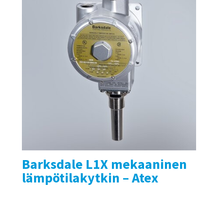
Barksdale L1X mekaaninen
lämpötilakytkin – Atex