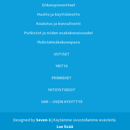
Erikoispinnoitteet
Huolto ja käyttöönotto
Koulutus ja konsultointi
Putkistot ja niiden osakokonaisuudet
Yhdistelmäkokoonpano
UUTISET
YRITYS
PÄÄMIEHET
YHTEYSTIEDOT
UKK – USEIN KYSYTTYÄ
Designed by
Seven-1
| Käytämme sivustollamme evästeitä.
Lue lisää