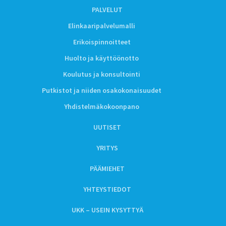
PALVELUT
Elinkaaripalvelumalli
Erikoispinnoitteet
Huolto ja käyttöönotto
Koulutus ja konsultointi
Putkistot ja niiden osakokonaisuudet
Yhdistelmäkokoonpano
UUTISET
YRITYS
PÄÄMIEHET
YHTEYSTIEDOT
UKK – USEIN KYSYTTYÄ