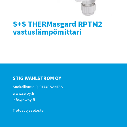
S+S THERMasgard RPTM2
vastuslämpömittari
STIG WAHLSTRÖM OY
Suokalliontie 9, 01740 VANTAA
www.swoy.fi
info@swoy.fi
Tietosuojaseloste