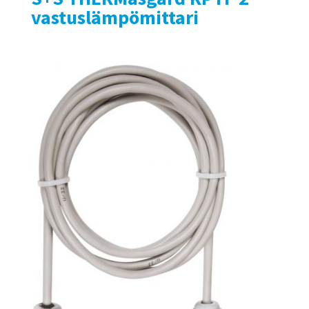
vastuslämpömittari