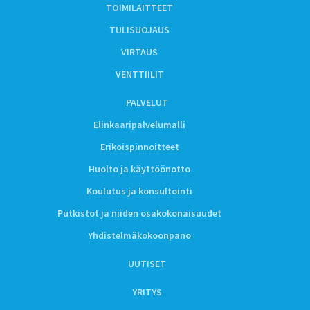
TOIMILAITTEET
TULISUOJAUS
VIRTAUS
VENTTIILIT
PALVELUT
Elinkaaripalvelumalli
Erikoispinnoitteet
Huolto ja käyttöönotto
Koulutus ja konsultointi
Putkistot ja niiden osakokonaisuudet
Yhdistelmäkokoonpano
UUTISET
YRITYS