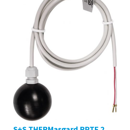
S+S THERMasgard RPTF 2