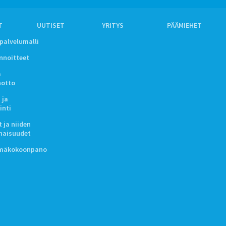
T
UUTISET
YRITYS
PÄÄMIEHET
ipalvelumalli
innoitteet
a
notto
 ja
inti
 ja niiden
naisuudet
lmäkokoonpano