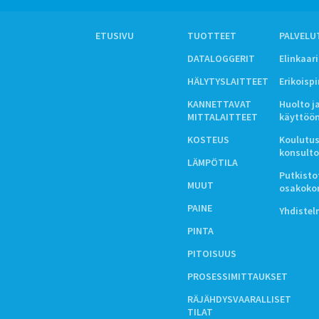
ETUSIVU
TUOTTEET
PALVELU
DATALOGGERIT
Elinkaar
HÄLYTYSLAITTEET
Erikoisp
KANNETTAVAT
Huolto j
MITTALAITTEET
käyttöö
KOSTEUS
Koulutus
konsulto
LÄMPÖTILA
Putkistot
MUUT
osakoko
PAINE
Yhdiste
PINTA
PITOISUUS
PROSESSIMITTAUKSET
RÄJÄHDYSVAARALLISET
TILAT