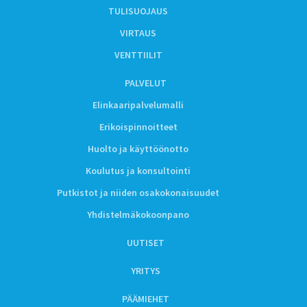
TULISUOJAUS
VIRTAUS
VENTTIILIT
PALVELUT
Elinkaaripalvelumalli
Erikoispinnoitteet
Huolto ja käyttöönotto
Koulutus ja konsultointi
Putkistot ja niiden osakokonaisuudet
Yhdistelmäkokoonpano
UUTISET
YRITYS
PÄÄMIEHET