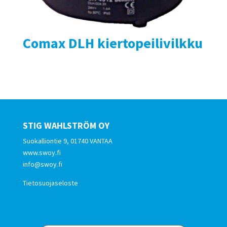
Comax DLH kiertopeilivilkku
STIG WAHLSTRÖM OY
Suokalliontie 9, 01740 VANTAA
www.swoy.fi
info@swoy.fi
Tietosuojaseloste