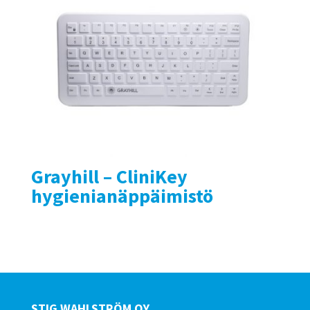
Grayhill – CliniKey
hygienianäppäimistö
STIG WAHLSTRÖM OY