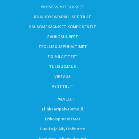
PROSESSIMITTAUKSET
RÄJÄHDYSVAARALLISET TILAT
SÄHKÖMEKAANISET KOMPONENTIT
SÄHKÖSUUREET
TEOLLISUUSPUHALTIMET
TOIMILAITTEET
TULISUOJAUS
VIRTAUS
VENTTIILIT
PALVELUT
Elinkaaripalvelumalli
Erikoispinnoitteet
Huolto ja käyttöönotto
Koulutus ja konsultointi