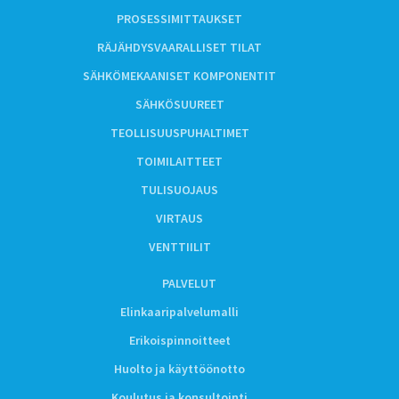
PROSESSIMITTAUKSET
RÄJÄHDYSVAARALLISET TILAT
SÄHKÖMEKAANISET KOMPONENTIT
SÄHKÖSUUREET
TEOLLISUUSPUHALTIMET
TOIMILAITTEET
TULISUOJAUS
VIRTAUS
VENTTIILIT
PALVELUT
Elinkaaripalvelumalli
Erikoispinnoitteet
Huolto ja käyttöönotto
Koulutus ja konsultointi