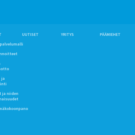
T
UUTISET
YRITYS
PÄÄMIEHET
ipalvelumalli
innoitteet
a
notto
 ja
inti
 ja niiden
naisuudet
lmäkokoonpano