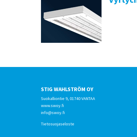
STIG WAHLSTRÖM OY
Suokalliontie 9, 01740 VANTAA
www.swoy.fi
info@swoy.fi
Tietosuojaseloste