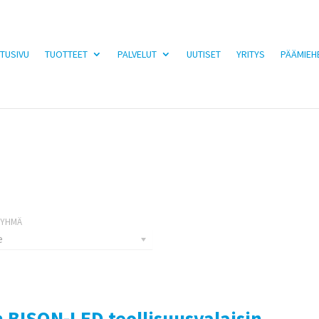
TUSIVU
TUOTTEET
PALVELUT
UUTISET
YRITYS
PÄÄMIEH
e
 BISON-LED teollisuusvalaisin