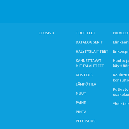
ETUSIVU
TUOTTEET
PALVELU
DATALOGGERIT
Elinkaar
HÄLYTYSLAITTEET
Erikoisp
KANNETTAVAT
Huolto j
MITTALAITTEET
käyttöö
KOSTEUS
Koulutus
konsulto
LÄMPÖTILA
Putkistot
MUUT
osakoko
PAINE
Yhdiste
PINTA
PITOISUUS