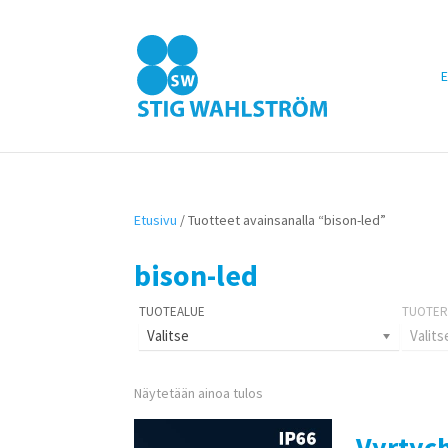
E
Etusivu
/ Tuotteet avainsanalla “bison-led”
bison-led
Valitse
Valits
Näytetään ainoa tulos
Vyrtych