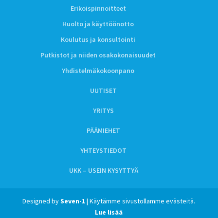
Erikoispinnoitteet
Huolto ja käyttöönotto
Koulutus ja konsultointi
Putkistot ja niiden osakokonaisuudet
Yhdistelmäkokoonpano
UUTISET
YRITYS
PÄÄMIEHET
YHTEYSTIEDOT
UKK – USEIN KYSYTTYÄ
Designed by
Seven-1
| Käytämme sivustollamme evästeitä.
Lue lisää