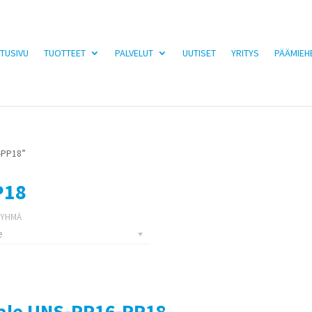
TUSIVU
TUOTTEET
PALVELUT
UUTISET
YRITYS
PÄÄMIEH
-PP18”
P18
e
ale UNS-PP16-PP18